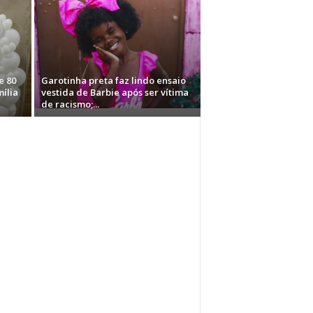
e 80
Garotinha preta faz lindo ensaio
mília
vestida de Barbie após ser vítima
de racismo;...