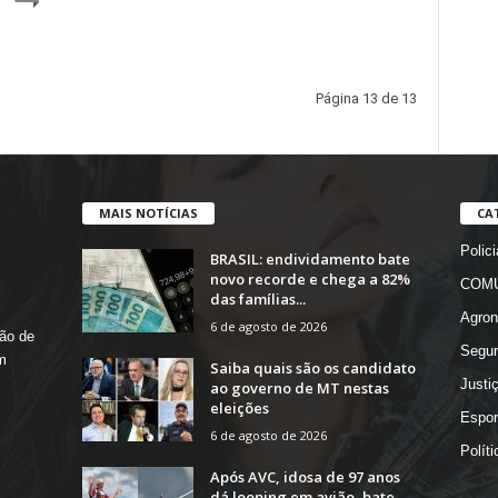
Página 13 de 13
MAIS NOTÍCIAS
CA
Polici
BRASIL: endividamento bate
novo recorde e chega a 82%
COMU
das famílias...
Agron
6 de agosto de 2026
ão de
Segur
m
Saiba quais são os candidato
Justi
ao governo de MT nestas
eleições
Espor
6 de agosto de 2026
Políti
Após AVC, idosa de 97 anos
dá looping em avião, bate...