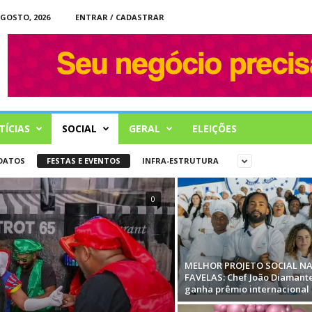
AGOSTO, 2026
ENTRAR / CADASTRAR
ÍCIAS
SOCIAL
GERAL
ELEIÇÕES
OATOS
FESTAS E EVENTOS
INFRA-ESTRUTURA
0
MELHOR PROJETO SOCIAL N
FAVELAS: Chef João Diamant
ganha prêmio internacional