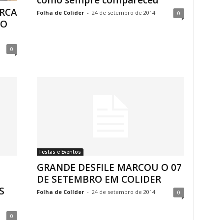
como sempre compareceu
RCA
Folha de Colíder
-
24 de setembro de 2014
0
IO
0
Festas e Eventos
GRANDE DESFILE MARCOU O 07
DE SETEMBRO EM COLIDER
S
Folha de Colíder
-
24 de setembro de 2014
0
0