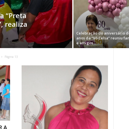
a “Preta
, realiza
Celebração do aniversário d
anos da “Vó Celsa” reuniu fa
e amigos...
Página 13
R A