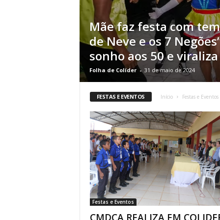
Mãe faz festa com tem
de Neve e os 7 Negões”
sonho aos 50 e viraliza
Folha de Colíder
-
31 de maio de 2024
FESTAS E EVENTOS
Início
Festas e Eventos
Festas e Eventos
CMDCA REALIZA EM COLIDE