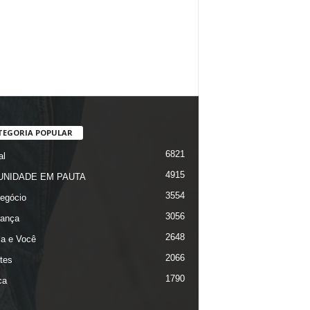
TEGORIA POPULAR
6821
al
4915
NIDADE EM PAUTA
3554
egócio
3056
ança
2648
ça e Você
2066
tes
1790
ca