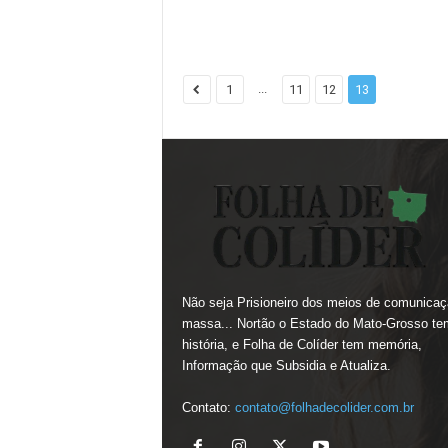
...
1
11
12
13
Não seja Prisioneiro dos meios de comunicaç
massa... Nortão o Estado do Mato-Grosso te
história, e Folha de Colíder tem memória,
Informação que Subsidia e Atualiza.
Contato:
contato@folhadecolider.com.br