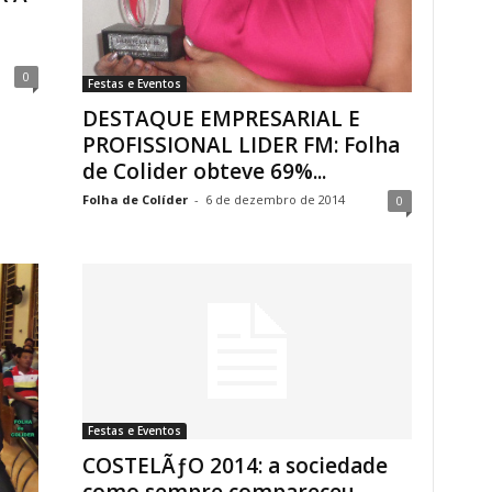
0
Festas e Eventos
DESTAQUE EMPRESARIAL E
PROFISSIONAL LIDER FM: Folha
de Colider obteve 69%...
Folha de Colíder
-
6 de dezembro de 2014
0
Festas e Eventos
COSTELÃƒO 2014: a sociedade