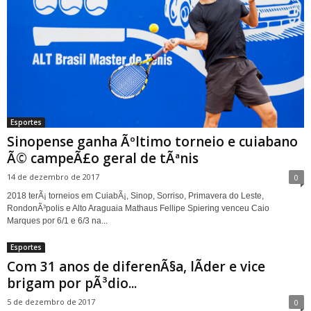
Esportes
Sinopense ganha Ãºltimo torneio e cuiabano
Ã© campeÃ£o geral de tÃªnis
14 de dezembro de 2017
0
2018 terÃ¡ torneios em CuiabÃ¡, Sinop, Sorriso, Primavera do Leste,
RondonÃ³polis e Alto Araguaia Mathaus Fellipe Spiering venceu Caio
Marques por 6/1 e 6/3 na...
Esportes
Com 31 anos de diferenÃ§a, lÃ­der e vice
brigam por pÃ³dio...
5 de dezembro de 2017
0