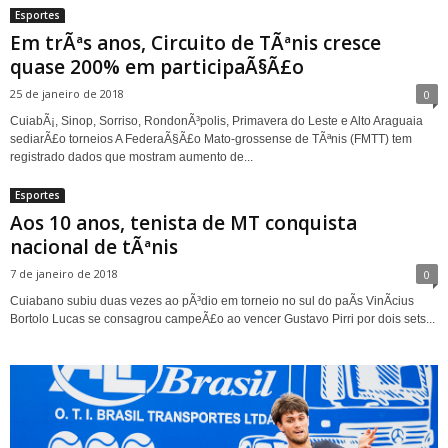
Esportes
Em trÃªs anos, Circuito de TÃªnis cresce
quase 200% em participaÃ§Ã£o
25 de janeiro de 2018
0
CuiabÃ¡, Sinop, Sorriso, RondonÃ³polis, Primavera do Leste e Alto Araguaia
sediarÃ£o torneios A FederaÃ§Ã£o Mato-grossense de TÃªnis (FMTT) tem
registrado dados que mostram aumento de...
Esportes
Aos 10 anos, tenista de MT conquista
nacional de tÃªnis
7 de janeiro de 2018
0
Cuiabano subiu duas vezes ao pÃ³dio em torneio no sul do paÃ­s VinÃ­cius
Bortolo Lucas se consagrou campeÃ£o ao vencer Gustavo Pirri por dois sets...