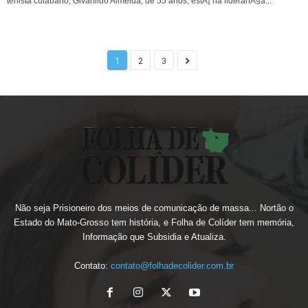
tenista cuiabano, Givanildo Almeida, de 55 anos, estÃ¡ na lideranÃ§a...
1
2
3
Não seja Prisioneiro dos meios de comunicação de massa... Nortão o
Estado do Mato-Grosso tem história, e Folha de Colíder tem memória,
Informação que Subsidia e Atualiza.
Contato:
contato@folhadecolider.com.br