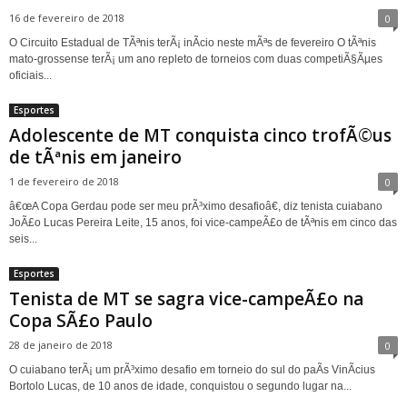
16 de fevereiro de 2018
0
O Circuito Estadual de TÃªnis terÃ¡ inÃ­cio neste mÃªs de fevereiro O tÃªnis
mato-grossense terÃ¡ um ano repleto de torneios com duas competiÃ§Ãµes
oficiais...
Esportes
Adolescente de MT conquista cinco trofÃ©us
de tÃªnis em janeiro
1 de fevereiro de 2018
0
â€œA Copa Gerdau pode ser meu prÃ³ximo desafioâ€, diz tenista cuiabano
JoÃ£o Lucas Pereira Leite, 15 anos, foi vice-campeÃ£o de tÃªnis em cinco das
seis...
Esportes
Tenista de MT se sagra vice-campeÃ£o na
Copa SÃ£o Paulo
28 de janeiro de 2018
0
O cuiabano terÃ¡ um prÃ³ximo desafio em torneio do sul do paÃ­s VinÃ­cius
Bortolo Lucas, de 10 anos de idade, conquistou o segundo lugar na...