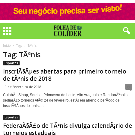
Início
Tags
TÃªnis
Tag: TÃªnis
Esportes
InscriÃ§Ãµes abertas para primeiro torneio
de tÃªnis de 2018
19 de fevereiro de 2018
0
CuiabÃ¡, Sinop, Sorriso, Primavera do Leste, Alto Araguaia e RondonÃ³polis
sediarÃ£o torneios AtÃ© 24 de fevereiro, estÃ¡ em aberto o perÃ­odo de
inscriÃ§Ãµes de tenistas...
Esportes
FederaÃ§Ã£o de TÃªnis divulga calendÃ¡rio de
torneios estaduais