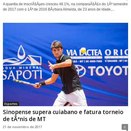
A quantia de inscriÃ§Ãµes cresceu 48.1%, na comparaÃ§Ã£o do 1Âª semestre
de 2017 com o 1Âª de 2016 BÃ¡rbara Almeida, de 23 anos de idade,...
Esportes
Sinopense supera cuiabano e fatura torneio
de tÃªnis de MT
21 de novembro de 2017
0