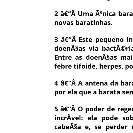
2 â€“Â Uma Ãºnica bara
novas baratinhas.
3 â€“Â Este pequeno in
doenÃ§as via bactÃ©ria
Entre as doenÃ§as mai
febre tifoide, herpes, po
4 â€“Â A antena da bar
por ela que a barata sen
5 â€“Â O poder de reg
incrÃ­vel: ela pode s
cabeÃ§a e, se perder 