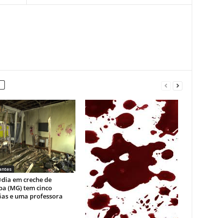
antes
dia em creche de
ba (MG) tem cinco
§as e uma professora