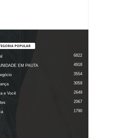
TEGORIA POPULAR
6822
al
4918
NIDADE EM PAUTA
3554
egócio
3059
ança
2649
ça e Você
2067
tes
1790
ca