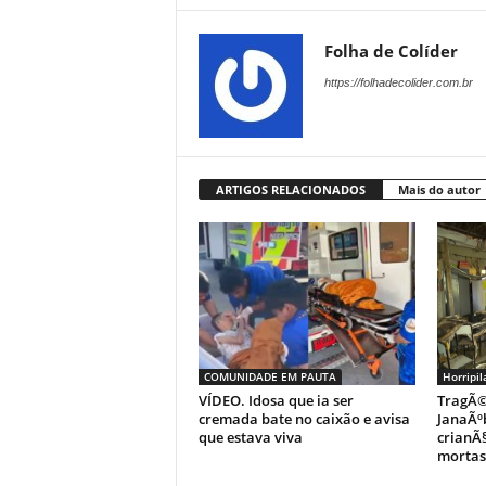
Folha de Colíder
https://folhadecolider.com.br
ARTIGOS RELACIONADOS
Mais do autor
COMUNIDADE EM PAUTA
Horripil
VÍDEO. Idosa que ia ser
TragÃ©
cremada bate no caixão e avisa
JanaÃº
que estava viva
crianÃ
mortas