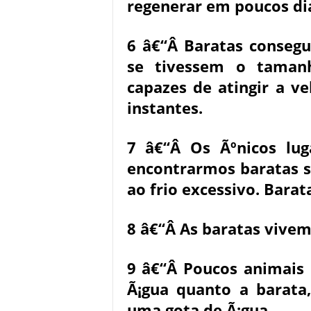
regenerar em poucos di
6 â€“Â Baratas consegu
se tivessem o taman
capazes de atingir a 
instantes.
7 â€“Â Os Ãºnicos lug
encontrarmos baratas s
ao frio excessivo. Bara
8 â€“Â As baratas vivem
9 â€“Â Poucos animais
Ã¡gua quanto a barata
uma gota de Ã¡gua.