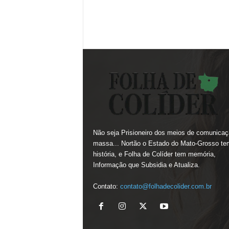
Não seja Prisioneiro dos meios de comunicaç
massa... Nortão o Estado do Mato-Grosso te
história, e Folha de Colíder tem memória,
Informação que Subsidia e Atualiza.
Contato:
contato@folhadecolider.com.br