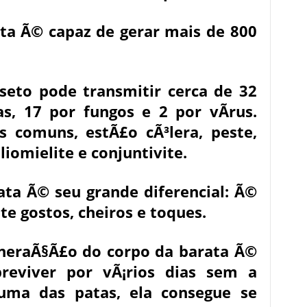
ta Ã© capaz de gerar mais de 800
seto pode transmitir cerca de 32
s, 17 por fungos e 2 por vÃ­rus.
s comuns, estÃ£o cÃ³lera, peste,
liomielite e conjuntivite.
ata Ã© seu grande diferencial: Ã©
te gostos, cheiros e toques.
eneraÃ§Ã£o do corpo da barata Ã©
obreviver por vÃ¡rios dias sem a
uma das patas, ela consegue se