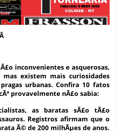
 Â
Ã£o inconvenientes e asquerosas,
 mas existem mais curiosidades
pragas urbanas. Confira 10 fatos
ocÃª provavelmente nÃ£o sabia:
ialistas, as baratas sÃ£o tÃ£o
ssauros. Registros afirmam que o
barata Ã© de 200 milhÃµes de anos.