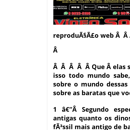
reproduÃ§Ã£o web Â Â
Â
Â Â Â Â Â Que Â elas s
isso todo mundo sabe,
sobre o mundo dessas 
sobre as baratas que v
1 â€“Â Segundo espec
antigas quanto os dino
fÃ³ssil mais antigo de 