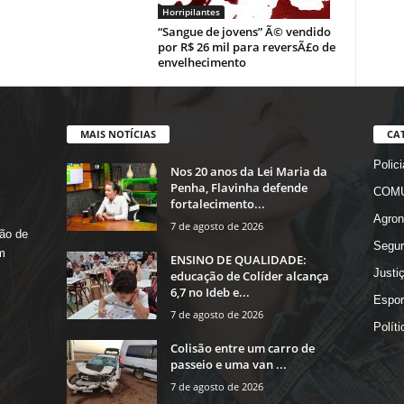
Horripilantes
“Sangue de jovens” Ã© vendido
por R$ 26 mil para reversÃ£o de
envelhecimento
MAIS NOTÍCIAS
CA
Polici
Nos 20 anos da Lei Maria da
Penha, Flavinha defende
COMU
fortalecimento...
Agron
7 de agosto de 2026
ão de
Segur
m
ENSINO DE QUALIDADE:
Justi
educação de Colíder alcança
6,7 no Ideb e...
Espor
7 de agosto de 2026
Políti
Colisão entre um carro de
passeio e uma van ...
7 de agosto de 2026