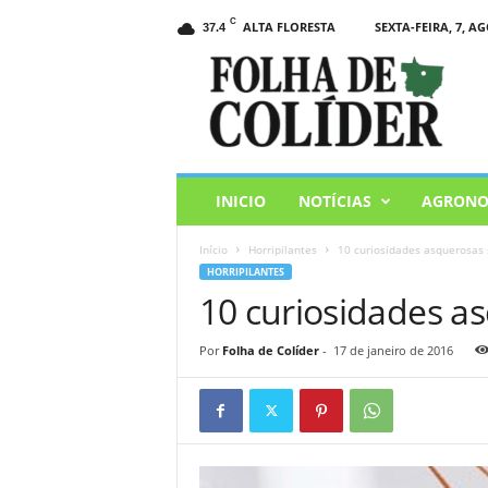
C
ALTA FLORESTA
SEXTA-FEIRA, 7, AG
37.4
F
o
l
h
a
d
e
INICIO
NOTÍCIAS
AGRONO
C
o
Início
Horripilantes
10 curiosidades asquerosas 
l
HORRIPILANTES
i
10 curiosidades a
d
e
r
Por
Folha de Colíder
-
17 de janeiro de 2016