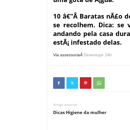
10 â€“Â Baratas nÃ£o d
se recolhem. Dica: se
andando pela casa duran
estÃ¡ infestado delas.
Via assessoriaÂ
Desentupir 24h
Artigo anterior
Dicas Higiene da mulher