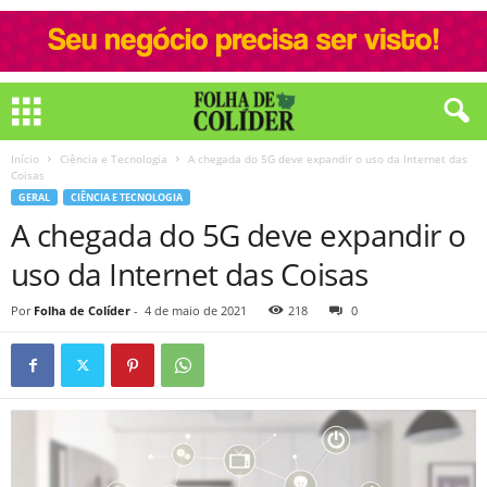
Início
Ciência e Tecnologia
A chegada do 5G deve expandir o uso da Internet das
Coisas
GERAL
CIÊNCIA E TECNOLOGIA
A chegada do 5G deve expandir o
uso da Internet das Coisas
Por
Folha de Colíder
-
4 de maio de 2021
218
0