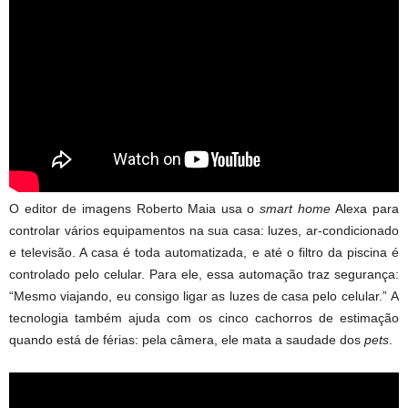
O editor de imagens Roberto Maia usa o
smart home
Alexa para
controlar vários equipamentos na sua casa: luzes, ar-condicionado
e televisão. A casa é toda automatizada, e até o filtro da piscina é
controlado pelo celular. Para ele, essa automação traz segurança:
“Mesmo viajando, eu consigo ligar as luzes de casa pelo celular.” A
tecnologia também ajuda com os cinco cachorros de estimação
quando está de férias: pela câmera, ele mata a saudade dos
pets
.