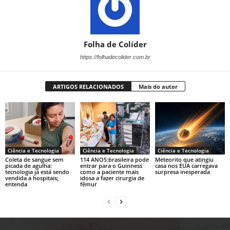
Folha de Colíder
https://folhadecolider.com.br
ARTIGOS RELACIONADOS
Mais do autor
Ciência e Tecnologia
Ciência e Tecnologia
Ciência e Tecnologia
Coleta de sangue sem
114 ANOS:brasileira pode
Meteorito que atingiu
picada de agulha:
entrar para o Guinness
casa nos EUA carregava
tecnologia já está sendo
como a paciente mais
surpresa inesperada
vendida a hospitais;
idosa a fazer cirurgia de
entenda
fêmur