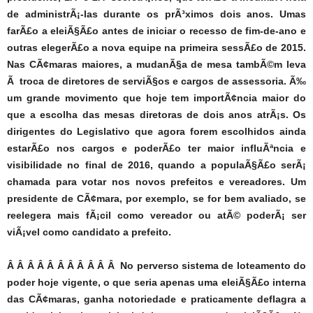
de administrÃ¡-las durante os prÃ³ximos dois anos. Umas
farÃ£o a eleiÃ§Ã£o antes de iniciar o recesso de fim-de-ano e
outras elegerÃ£o a nova equipe na primeira sessÃ£o de 2015.
Nas CÃ¢maras maiores, a mudanÃ§a de mesa tambÃ©m leva
Ã troca de diretores de serviÃ§os e cargos de assessoria. Ã‰
um grande movimento que hoje tem importÃ¢ncia maior do
que a escolha das mesas diretoras de dois anos atrÃ¡s. Os
dirigentes do Legislativo que agora forem escolhidos ainda
estarÃ£o nos cargos e poderÃ£o ter maior influÃªncia e
visibilidade no final de 2016, quando a populaÃ§Ã£o serÃ¡
chamada para votar nos novos prefeitos e vereadores. Um
presidente de CÃ¢mara, por exemplo, se for bem avaliado, se
reelegera mais fÃ¡cil como vereador ou atÃ© poderÃ¡ ser
viÃ¡vel como candidato a prefeito.
Â Â Â Â Â Â Â Â Â Â Â No perverso sistema de loteamento do
poder hoje vigente, o que seria apenas uma eleiÃ§Ã£o interna
das CÃ¢maras, ganha notoriedade e praticamente deflagra a