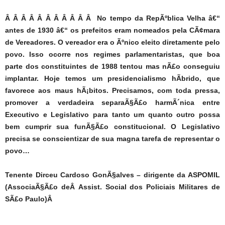
Â Â Â Â Â Â Â Â Â Â Â No tempo da RepÃºblica Velha â€“
antes de 1930 â€“ os prefeitos eram nomeados pela CÃ¢mara
de Vereadores. O vereador era o Ãºnico eleito diretamente pelo
povo. Isso ocorre nos regimes parlamentaristas, que boa
parte dos constituintes de 1988 tentou mas nÃ£o conseguiu
implantar. Hoje temos um presidencialismo hÃ­brido, que
favorece aos maus hÃ¡bitos. Precisamos, com toda pressa,
promover a verdadeira separaÃ§Ã£o harmÃ´nica entre
Executivo e Legislativo para tanto um quanto outro possa
bem cumprir sua funÃ§Ã£o constitucional. O Legislativo
precisa se conscientizar de sua magna tarefa de representar o
povo…
Tenente Dirceu Cardoso GonÃ§alves – dirigente da ASPOMIL
(AssociaÃ§Ã£o deÂ Assist. Social dos Policiais Militares de
SÃ£o Paulo)Â