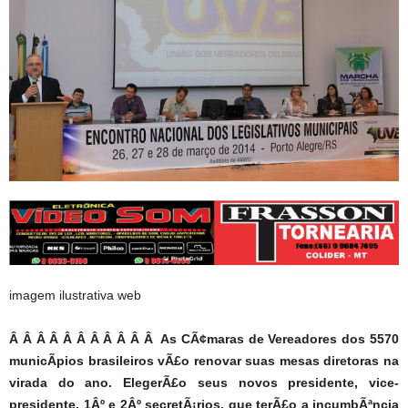
imagem ilustrativa web
Â Â Â Â Â Â Â Â Â Â Â As CÃ¢maras de Vereadores dos 5570
municÃ­pios brasileiros vÃ£o renovar suas mesas diretoras na
virada do ano. ElegerÃ£o seus novos presidente, vice-
presidente, 1Âº e 2Âº secretÃ¡rios, que terÃ£o a incumbÃªncia