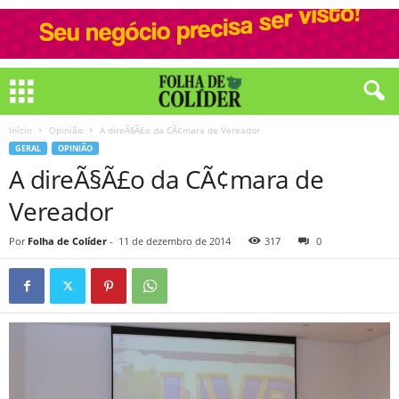
Início
Opinião
A direÃ§Ã£o da CÃ¢mara de Vereador
GERAL
OPINIÃO
A direÃ§Ã£o da CÃ¢mara de
Vereador
Por
Folha de Colíder
-
11 de dezembro de 2014
317
0