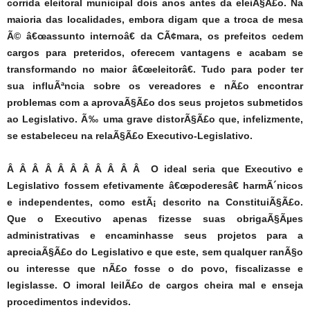
corrida eleitoral municipal dois anos antes da eleiÃ§Ã£o. Na
maioria das localidades, embora digam que a troca de mesa
Ã© â€œassunto internoâ€ da CÃ¢mara, os prefeitos cedem
cargos para preteridos, oferecem vantagens e acabam se
transformando no maior â€œeleitorâ€. Tudo para poder ter
sua influÃªncia sobre os vereadores e nÃ£o encontrar
problemas com a aprovaÃ§Ã£o dos seus projetos submetidos
ao Legislativo. Ã‰ uma grave distorÃ§Ã£o que, infelizmente,
se estabeleceu na relaÃ§Ã£o Executivo-Legislativo.
Â Â Â Â Â Â Â Â Â Â Â O ideal seria que Executivo e
Legislativo fossem efetivamente â€œpoderesâ€ harmÃ´nicos
e independentes, como estÃ¡ descrito na ConstituiÃ§Ã£o.
Que o Executivo apenas fizesse suas obrigaÃ§Ãµes
administrativas e encaminhasse seus projetos para a
apreciaÃ§Ã£o do Legislativo e que este, sem qualquer ranÃ§o
ou interesse que nÃ£o fosse o do povo, fiscalizasse e
legislasse. O imoral leilÃ£o de cargos cheira mal e enseja
procedimentos indevidos.