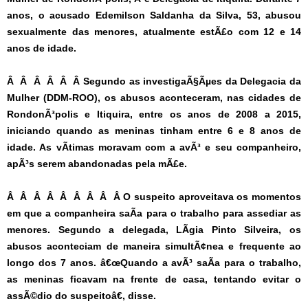
anos, o acusado Edemilson Saldanha da Silva, 53, abusou
sexualmente das menores, atualmente estÃ£o com 12 e 14
anos de idade.
Â Â Â Â Â Â Segundo as investigaÃ§Ãµes da Delegacia da
Mulher (DDM-ROO), os abusos aconteceram, nas cidades de
RondonÃ³polis e Itiquira, entre os anos de 2008 a 2015,
iniciando quando as meninas tinham entre 6 e 8 anos de
idade. As vÃ­timas moravam com a avÃ³ e seu companheiro,
apÃ³s serem abandonadas pela mÃ£e.
Â Â Â Â Â Â Â Â Â O suspeito aproveitava os momentos
em que a companheira saÃ­a para o trabalho para assediar as
menores. Segundo a delegada, LÃ­gia Pinto Silveira, os
abusos aconteciam de maneira simultÃ¢nea e frequente ao
longo dos 7 anos. â€œQuando a avÃ³ saÃ­a para o trabalho,
as meninas ficavam na frente de casa, tentando evitar o
assÃ©dio do suspeitoâ€, disse.