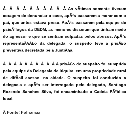
Â Â Â Â Â Â Â Â Â Â As vÃ­timas somente tiveram
coragem de denunciar o caso, apÃ³s passarem a morar com o
pai, que antes estava preso. ApÃ³s passarem pela equipe de
psicÃ³logos da DEDM, as menores disseram que tinham medo
do agressor e que se sentiam culpadas pelos abusos. ApÃ³s
representaÃ§Ã£o da delegada, o suspeito teve a prisÃ£o
preventiva decretada pela JustiÃ§a.
Â Â Â Â Â Â Â Â Â Â A prisÃ£o do suspeito foi cumprida
pela equipe da Delegacia de Itiquira, em uma propriedade rural
de difÃ­cil acesso, na cidade. O suspeito foi conduzido a
delegacia e apÃ³s ser interrogado pelo delegado, Santiago
Rozendo Sanches Silva, foi encaminhado a Cadeia PÃºblica
local.
Â
Fonte: Folhamax