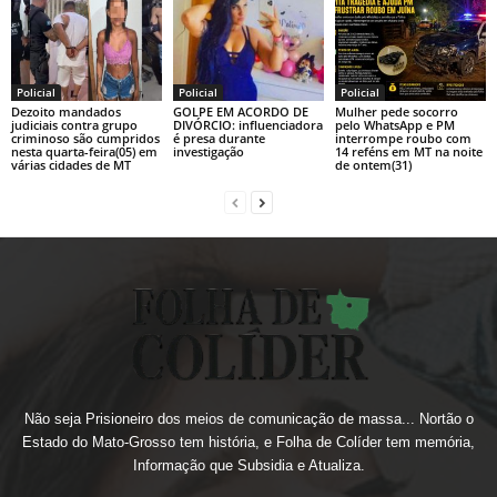
Policial
Policial
Policial
Dezoito mandados
GOLPE EM ACORDO DE
Mulher pede socorro
judiciais contra grupo
DIVÓRCIO: influenciadora
pelo WhatsApp e PM
criminoso são cumpridos
é presa durante
interrompe roubo com
nesta quarta-feira(05) em
investigação
14 reféns em MT na noite
várias cidades de MT
de ontem(31)
Não seja Prisioneiro dos meios de comunicação de massa... Nortão o
Estado do Mato-Grosso tem história, e Folha de Colíder tem memória,
Informação que Subsidia e Atualiza.