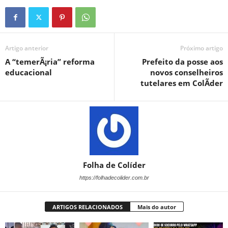
Artigo anterior
Próximo artigo
A “temerÃ¡ria” reforma
Prefeito da posse aos
educacional
novos conselheiros
tutelares em ColÃ­der
Folha de Colíder
https://folhadecolider.com.br
ARTIGOS RELACIONADOS
Mais do autor