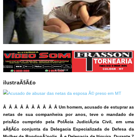
ilustraÃ§Ã£o
Â Â Â Â Â Â Â Â Â Â Um homem, acusado de estuprar as
netas de sua companheira por anos, teve o mandado de
prisÃ£o cumprido pela PolÃ­cia JudiciÃ¡ria Civil, em uma
aÃ§Ã£o conjunta da Delegacia Especializada de Defesa da
Mulher de RondonÃ³polis, Â e Delegacia de Itiquira. Durante 7