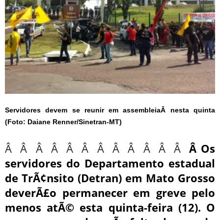
Servidores devem se reunir em assembleiaÂ nesta quinta
(Foto: Daiane Renner/Sinetran-MT)
Â Â Â Â Â Â Â Â Â Â Â Â
Â Os
servidores do Departamento estadual
de TrÃ¢nsito (Detran) em Mato Grosso
deverÃ£o permanecer em greve pelo
menos atÃ© esta quinta-feira (12). O