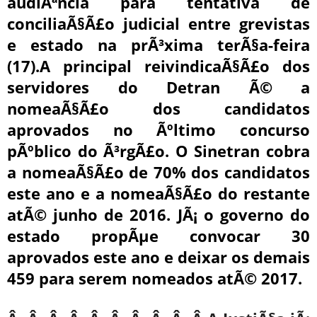
audiÃªncia para tentativa de
conciliaÃ§Ã£o judicial entre grevistas
e estado na prÃ³xima terÃ§a-feira
(17).A principal reivindicaÃ§Ã£o dos
servidores do Detran Ã© a
nomeaÃ§Ã£o dos candidatos
aprovados no Ãºltimo concurso
pÃºblico do Ã³rgÃ£o. O Sinetran cobra
a nomeaÃ§Ã£o de 70% dos candidatos
este ano e a nomeaÃ§Ã£o do restante
atÃ© junho de 2016. JÃ¡ o governo do
estado propÃµe convocar 30
aprovados este ano e deixar os demais
459 para serem nomeados atÃ© 2017.