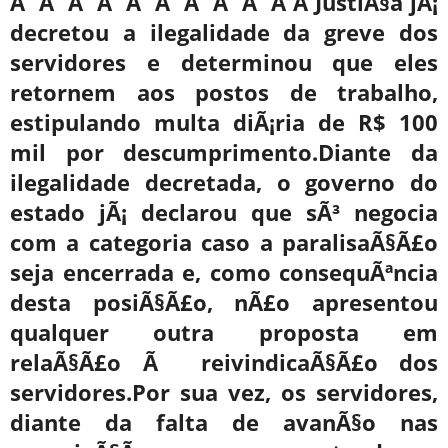
Â Â Â Â Â Â Â Â Â Â A JustiÃ§a jÃ¡
decretou a ilegalidade da greve dos
servidores e determinou que eles
retornem aos postos de trabalho,
estipulando multa diÃ¡ria de R$ 100
mil por descumprimento.Diante da
ilegalidade decretada, o governo do
estado jÃ¡ declarou que sÃ³ negocia
com a categoria caso a paralisaÃ§Ã£o
seja encerrada e, como consequÃªncia
desta posiÃ§Ã£o, nÃ£o apresentou
qualquer outra proposta em
relaÃ§Ã£o Ã reivindicaÃ§Ã£o dos
servidores.Por sua vez, os servidores,
diante da falta de avanÃ§o nas