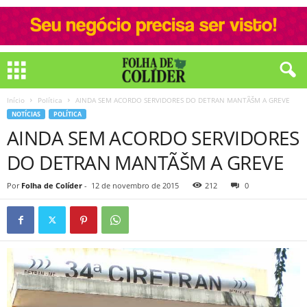
Início
Política
AINDA SEM ACORDO SERVIDORES DO DETRAN MANTÃŠM A GREVE
NOTÍCIAS
POLÍTICA
AINDA SEM ACORDO SERVIDORES
DO DETRAN MANTÃŠM A GREVE
Por
Folha de Colíder
-
12 de novembro de 2015
212
0