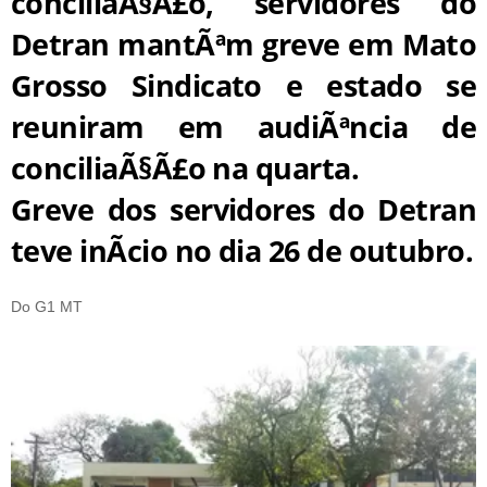
conciliaÃ§Ã£o, servidores do
Detran mantÃªm greve em Mato
Grosso Sindicato e estado se
reuniram em audiÃªncia de
conciliaÃ§Ã£o na quarta.
Greve dos servidores do Detran
teve inÃ­cio no dia 26 de outubro.
Do G1 MT