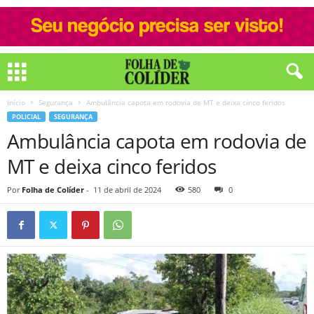
Início
Segurança
Ambulância capota em rodovia de MT e deixa cinco feridos
POLICIAL
SEGURANÇA
Ambulância capota em rodovia de
MT e deixa cinco feridos
Por
Folha de Colíder
-
11 de abril de 2024
580
0