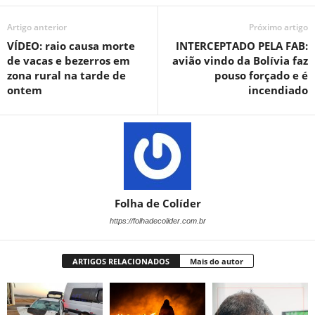
Artigo anterior
Próximo artigo
VÍDEO: raio causa morte
INTERCEPTADO PELA FAB:
de vacas e bezerros em
avião vindo da Bolívia faz
zona rural na tarde de
pouso forçado e é
ontem
incendiado
Folha de Colíder
https://folhadecolider.com.br
ARTIGOS RELACIONADOS
Mais do autor