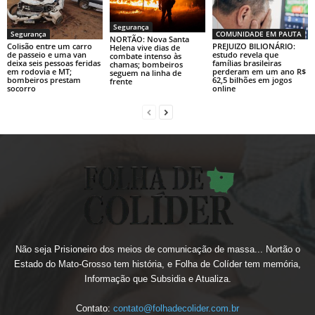
Segurança
Segurança
COMUNIDADE EM PAUTA
NORTÃO: Nova Santa
Colisão entre um carro
PREJUIZO BILIONÁRIO:
Helena vive dias de
de passeio e uma van
estudo revela que
combate intenso às
deixa seis pessoas feridas
famílias brasileiras
chamas; bombeiros
em rodovia e MT;
perderam em um ano R$
seguem na linha de
bombeiros prestam
62,5 bilhões em jogos
frente
socorro
online
Não seja Prisioneiro dos meios de comunicação de massa... Nortão o
Estado do Mato-Grosso tem história, e Folha de Colíder tem memória,
Informação que Subsidia e Atualiza.
Contato:
contato@folhadecolider.com.br