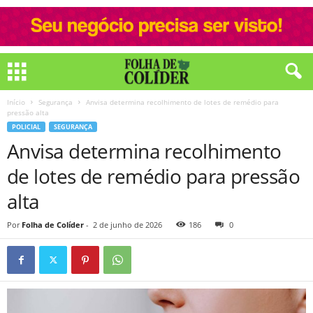
Início
Segurança
Anvisa determina recolhimento de lotes de remédio para
pressão alta
POLICIAL
SEGURANÇA
Anvisa determina recolhimento
de lotes de remédio para pressão
alta
Por
Folha de Colíder
-
2 de junho de 2026
186
0