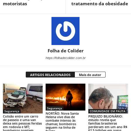
motoristas
tratamento da obesidade
Folha de Colíder
https://folhadecolider.com.br
ARTIGOS RELACIONADOS
Mais do autor
Segurança
Segurança
COMUNIDADE EM PAUTA
NORTÃO: Nova Santa
Colisão entre um carro
PREJUIZO BILIONÁRIO:
Helena vive dias de
de passeio e uma van
estudo revela que
combate intenso às
deixa seis pessoas feridas
famílias brasileiras
chamas; bombeiros
em rodovia e MT;
perderam em um ano R$
seguem na linha de
bombeiros prestam
62,5 bilhões em jogos
frente