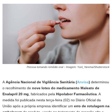
Pessoa tomando remédio oral – Imagem: Yurii_Yarema/Shutterstock
A
Agência Nacional de Vigilância Sanitária (
Anvisa
)
determinou
o recolhimento de
nove lotes do medicamento Maleato de
Enalapril 20 mg
, fabricados pela
Hipolabor Farmacêutica
. A
medida foi publicada nesta terça-feira (02) no Diário Oficial da
União após a própria empresa identificar um
erro de rotulagem na
embalagem
do produto, usado no tratamento de pressão alta e