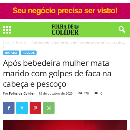
Início
Policial
Após bebedeira mulher mata marido com golpes de faca na cabeça
e...
NOTÍCIAS
POLICIAL
Após bebedeira mulher mata
marido com golpes de faca na
cabeça e pescoço
Por
Folha de Colíder
-
13 de outubro de 2025
470
0