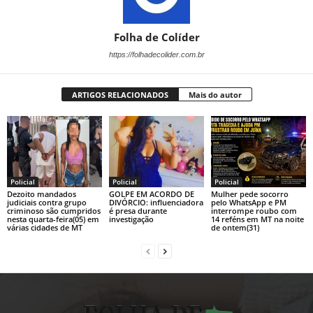
Folha de Colíder
https://folhadecolider.com.br
ARTIGOS RELACIONADOS
Mais do autor
Policial
Policial
Policial
Dezoito mandados
GOLPE EM ACORDO DE
Mulher pede socorro
judiciais contra grupo
DIVÓRCIO: influenciadora
pelo WhatsApp e PM
criminoso são cumpridos
é presa durante
interrompe roubo com
nesta quarta-feira(05) em
investigação
14 reféns em MT na noite
várias cidades de MT
de ontem(31)