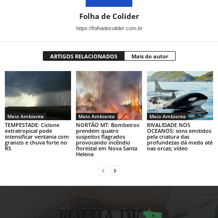
Folha de Colíder
https://folhadecolider.com.br
ARTIGOS RELACIONADOS
Mais do autor
Meio Ambiente
Meio Ambiente
Meio Ambiente
TEMPESTADE: Ciclone
NORTÃO MT: Bombeiros
RIVALIDADE NOS
extratropical pode
prendem quatro
OCEANOS: sons emitidos
intensificar ventania com
suspeitos flagrados
pela criatura das
granizo e chuva forte no
provocando incêndio
profundezas dá medo até
RS
florestal em Nova Santa
nas orcas; vídeo
Helena