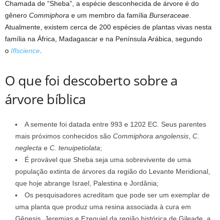
Chamada de “Sheba”, a espécie desconhecida de árvore é do
gênero
Commiphora
e um membro da família
Burseraceae
.
Atualmente, existem cerca de 200 espécies de plantas vivas nesta
família na África, Madagascar e na Península Arábica, segundo
o
Iflscience
.
O que foi descoberto sobre a
árvore bíblica
A semente foi datada entre 993 e 1202 EC. Seus parentes
mais próximos conhecidos são
Commiphora angolensis
,
C.
neglecta
e
C. tenuipetiolata
;
É provável que Sheba seja uma sobrevivente de uma
população extinta de árvores da região do Levante Meridional,
que hoje abrange Israel, Palestina e Jordânia;
Os pesquisadores acreditam que pode ser um exemplar de
uma planta que produz uma resina associada à cura em
Gênesis, Jeremias e Ezequiel da região histórica de Gileade, a