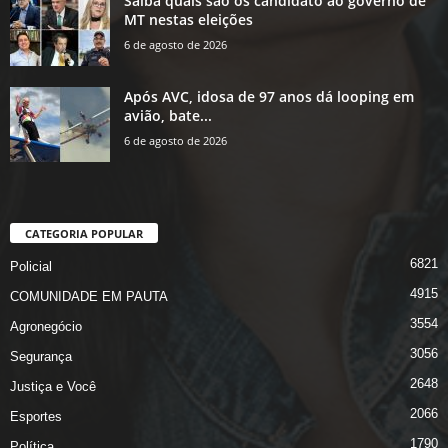
Saiba quais são os candidato ao governo de
MT nestas eleições
6 de agosto de 2026
Após AVC, idosa de 97 anos dá looping em
avião, bate...
6 de agosto de 2026
CATEGORIA POPULAR
6821
Policial
4915
COMUNIDADE EM PAUTA
3554
Agronegócio
3056
Segurança
2648
Justiça e Você
2066
Esportes
1790
Política