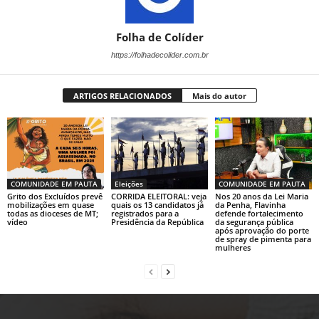
Folha de Colíder
https://folhadecolider.com.br
ARTIGOS RELACIONADOS
Mais do autor
COMUNIDADE EM PAUTA
Eleições
COMUNIDADE EM PAUTA
Grito dos Excluídos prevê
CORRIDA ELEITORAL: veja
Nos 20 anos da Lei Maria
mobilizações em quase
quais os 13 candidatos já
da Penha, Flavinha
todas as dioceses de MT;
registrados para a
defende fortalecimento
vídeo
Presidência da República
da segurança pública
após aprovação do porte
de spray de pimenta para
mulheres