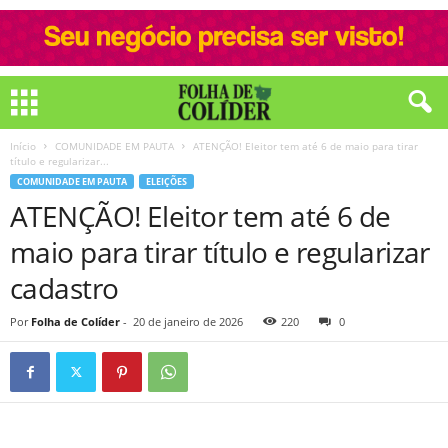
Início
COMUNIDADE EM PAUTA
ATENÇÃO! Eleitor tem até 6 de maio para tirar
título e regularizar...
COMUNIDADE EM PAUTA
ELEIÇÕES
ATENÇÃO! Eleitor tem até 6 de
maio para tirar título e regularizar
cadastro
Por
Folha de Colíder
-
20 de janeiro de 2026
220
0