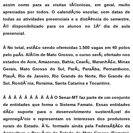
assim como para as visitas tÃ©cnicas, em geral, muito
apreciadas por todos. O calendÃ¡rio escolar, com datas de
todas as atividades presenciais e a distÃ¢ncia do semestre,
Ã© disponibilizado para os alunos no 1Âº dia de aula
presencial.
Â No total, estÃ£o sendo oferecidas 1.500 vagas em 40 polos
pelo paÃ­s. AlÃ©m de Mato Grosso, o curso serÃ¡ ofertado nos
estados do Acre, Amazonas, Bahia, CearÃ¡, MaranhÃ£o, Minas
Gerais, Mato Grosso do Sul, ParÃ¡, ParaÃ­ba, Pernambuco,
PiauÃ­, Rio de Janeiro, Rio Grande do Norte, Rio Grande do
Sul, RondÃ´nia, Roraima, Santa Catarina e Tocantins.
Â Â Â Â Â Â Â Â Â Â
O Senar-MT faz parte de um conjunto
de entidades que forma o Sistema Famato. Essas entidades
dÃ£o suporte para o desenvolvimento sustentÃ¡vel do
agronegÃ³cio e representam os interesses dos produtores
rurais do Estado. Ã‰ formado ainda pela FederaÃ§Ã£o da