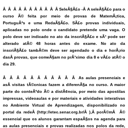
Â Â Â Â Â Â Â Â Â Â Â SeleÃ§Ã£o -Â A seleÃ§Ã£o para o
curso Ã© feita por meio de provas de MatemÃ¡tica,
PortuguÃªs e uma RedaÃ§Ã£o. SÃ£o provas individuais,
aplicadas no polo onde o candidato pretende uma vaga. O
polo deve ser indicado no ato da inscriÃ§Ã£o e sÃ³ pode ser
alterado atÃ© 48 horas antes do exame. No ato da
inscriÃ§Ã£o tambÃ©m deve ser agendado o dia e horÃ¡rio
dasÂ provas, que comeÃ§am no prÃ³ximo dia 8 e vÃ£o atÃ© o
dia 29.
Â Â Â Â Â Â Â Â Â Â Â As aulas presenciais e
asÂ visitas tÃ©cnicas fazem a diferenÃ§a no curso. A maior
parte do conteÃºdo Ã© a distÃ¢ncia, por meio das apostilas
impressas, videoaulas e por materiais e atividades interativas
no Ambiente Virtual de Aprendizagem, disponibilizado no
portal da redeÂ (
http://etec.senar.org.br/
Â
),Â porÃ©mÂ Ã©
essencial que os alunos garantam espaÃ§os na agenda para
as aulas presenciais e provas realizadas nos polos da rede,