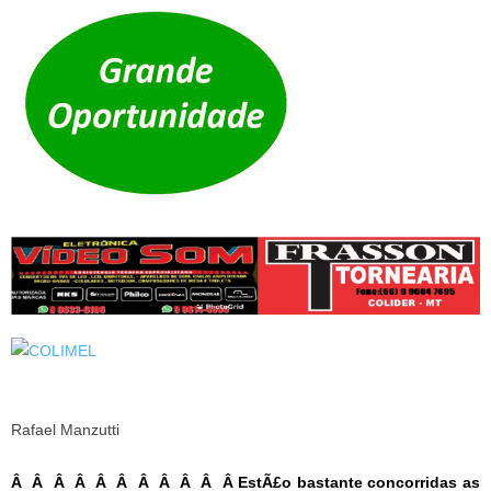
Rafael Manzutti
Â Â Â Â Â Â Â Â Â Â Â EstÃ£o bastante concorridas as