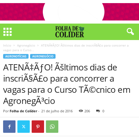
Início
Agronegócio
ATENÃ‡ÃƒO! Ãšltimos dias de inscriÃ§Ã£o para concorrer a
vagas para o Curso...
AGRONOTÍCIAS
AGRONEGÓCIO
ATENÃ‡ÃƒO! Ãšltimos dias de
inscriÃ§Ã£o para concorrer a
vagas para o Curso TÃ©cnico em
AgronegÃ³cio
Por
Folha de Colíder
-
21 de julho de 2016
206
0