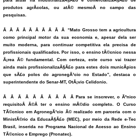
para atuar na industrializaÃ§Ã£o e comercializaÃ§Ã£o de
produtos agrÃ­colas, ou atÃ© mesmoÂ no campo das
pesquisas.
Â Â Â Â Â Â Â Â Â Â “Mato Grosso tem a agricultura
como principal motor da sua economia e, apesar dela ser
muito moderna, para continuar competitiva ela precisa de
profissionais qualificados. Por isso, o ensino tÃ©cnico nessa
Ã¡rea Ã© fundamental. Com certeza, este curso vai trazer
ainda mais profissionalizaÃ§Ã£o para estes dois municÃ­pios
que sÃ£o polos do agronegÃ³cio no Estado”, destaca o
superintendente do Senar-MT, OtÃ¡vio Celidonio.
Â Â Â Â Â Â Â Â Â Â Para se inscrever, o Ãºnico
requisitoÂ Ã©Â ter o ensino mÃ©dio completo. O Curso
TÃ©cnico em AgronegÃ³cio Ã© realizado em parceria com o
MinistÃ©rio da EducaÃ§Ã£o (MEC), por meio da Rede e-Tec
Brasil, inserida no Programa Nacional de Acesso ao Ensino
TÃ©cnico e Emprego (Pronatec).