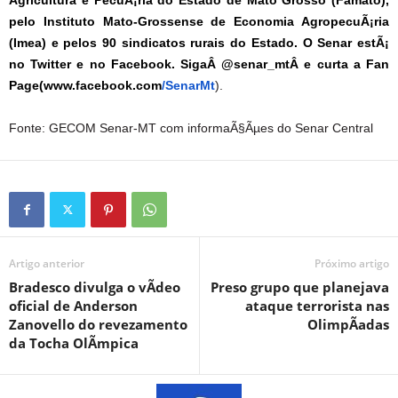
Agricultura e PecuÃ¡ria do Estado de Mato Grosso (Famato),
pelo Instituto Mato-Grossense de Economia AgropecuÃ¡ria
(Imea) e pelos 90 sindicatos rurais do Estado. O Senar estÃ¡
no Twitter e no Facebook. SigaÂ
@senar_mt
Â e curta a Fan
Page(
www.facebook.com
/SenarMt
).
Fonte: GECOM Senar-MT com informaÃ§Ãµes do Senar Central
Artigo anterior
Próximo artigo
Bradesco divulga o vÃ­deo
Preso grupo que planejava
oficial de Anderson
ataque terrorista nas
Zanovello do revezamento
OlimpÃ­adas
da Tocha OlÃ­mpica