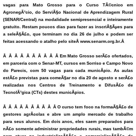
vagas para Mato Grosso para o Curso TÃ©cnico em
AgronegÃ³cio, do ServiÃ§o Nacional de Aprendizagem Rural
(SENAR/Central) na modalidade semipresencial e inteiramente
gratuito. Restam poucos dias para fazer as inscriÃ§Ãµes para
a seleÃ§Ã£o, que terminam no dia 26 de julho e podem ser
feitas acessando o atalho pelo siteÂ
www.senarm.org.br
.Â
Â Â Â Â Â Â Â Â Â Â Em Mato Grosso serÃ£o ofertados,
em parceria com o Senar-MT, cursos em Sorriso e Campo Novo
do Parecis, com 50 vagas para cada municÃ­pio. As aulas
estÃ£o previstas para comeÃ§ar no dia 20 de agosto e serÃ£o
realizadas nos Centros de Treinamento e DifusÃ£o de
TecnolÃ³gica (CTs) destes municÃ­pios.
Â Â Â Â Â Â Â Â Â Â O curso tem foco na formaÃ§Ã£o de
gestores agrÃ­colas e abre um amplo mercado de trabalho
para seus alunos. Em dois anos, eles saem preparados para
nÃ£o somente administrar propriedades rurais, mas tambÃ©m