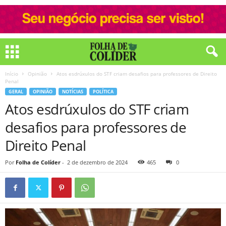
Início
Opinião
Atos esdrúxulos do STF criam desafios para professores de Direito
Penal
GERAL
OPINIÃO
NOTÍCIAS
POLÍTICA
Atos esdrúxulos do STF criam
desafios para professores de
Direito Penal
Por
Folha de Colíder
-
2 de dezembro de 2024
465
0