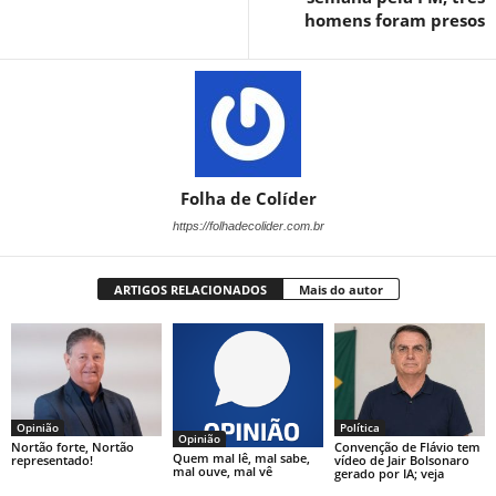
homens foram presos
Folha de Colíder
https://folhadecolider.com.br
ARTIGOS RELACIONADOS
Mais do autor
Opinião
Política
Opinião
Nortão forte, Nortão
Convenção de Flávio tem
Quem mal lê, mal sabe,
representado!
vídeo de Jair Bolsonaro
mal ouve, mal vê
gerado por IA; veja