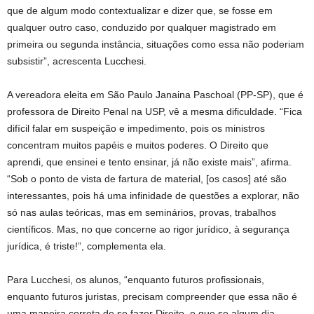
que de algum modo contextualizar e dizer que, se fosse em
qualquer outro caso, conduzido por qualquer magistrado em
primeira ou segunda instância, situações como essa não poderiam
subsistir”, acrescenta Lucchesi.
A vereadora eleita em São Paulo Janaina Paschoal (PP-SP), que é
professora de Direito Penal na USP, vê a mesma dificuldade. “Fica
difícil falar em suspeição e impedimento, pois os ministros
concentram muitos papéis e muitos poderes. O Direito que
aprendi, que ensinei e tento ensinar, já não existe mais”, afirma.
“Sob o ponto de vista de fartura de material, [os casos] até são
interessantes, pois há uma infinidade de questões a explorar, não
só nas aulas teóricas, mas em seminários, provas, trabalhos
científicos. Mas, no que concerne ao rigor jurídico, à segurança
jurídica, é triste!”, complementa ela.
Para Lucchesi, os alunos, “enquanto futuros profissionais,
enquanto futuros juristas, precisam compreender que essa não é
uma maneira correta de se fazer Direito, e que se algum dia