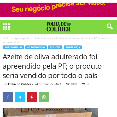
Início
Agronegócio
Azeite de oliva adulterado foi apreendido pela PF; o produto
seria vendido...
AGRONOTÍCIAS
AGRONEGÓCIO
POLICIAL
SEGURANÇA
Azeite de oliva adulterado foi
apreendido pela PF; o produto
seria vendido por todo o país
Por
Folha de Colíder
-
24 de maio de 2023
1089
0