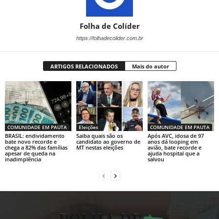
Folha de Colíder
https://folhadecolider.com.br
ARTIGOS RELACIONADOS
Mais do autor
COMUNIDADE EM PAUTA
Eleições
COMUNIDADE EM PAUTA
BRASIL: endividamento
Saiba quais são os
Após AVC, idosa de 97
bate novo recorde e
candidato ao governo de
anos dá looping em
chega a 82% das famílias
MT nestas eleições
avião, bate recorde e
apesar de queda na
ajuda hospital que a
inadimplência
salvou