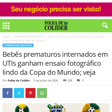
Início
COMUNIDADE EM PAUTA
Bebês prematuros internados em UTIs ganham
ensaio fotográfico lindo da Copa do...
COMUNIDADE EM PAUTA
Bebês prematuros internados em
UTIs ganham ensaio fotográfico
lindo da Copa do Mundo; veja
Por
Folha de Colíder
-
5 de junho de 2026
258
0