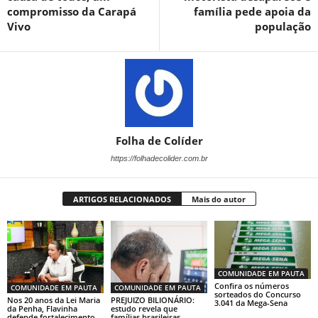
compromisso da Carapá
família pede apoia da
Vivo
população
Folha de Colíder
https://folhadecolider.com.br
ARTIGOS RELACIONADOS
Mais do autor
COMUNIDADE EM PAUTA
Confira os números
COMUNIDADE EM PAUTA
COMUNIDADE EM PAUTA
sorteados do Concurso
Nos 20 anos da Lei Maria
PREJUIZO BILIONÁRIO:
3.041 da Mega-Sena
da Penha, Flavinha
estudo revela que
defende fortalecimento
famílias brasileiras