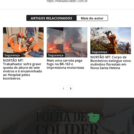
https://folhadecolider.com.br
ARTIGOS RELACIONADOS
Mais do autor
Segurança
Segurança
Segurança
NORTÃO MT: Corpo de
NORTÃO MT:
Mais uma carreta pega
Bombeiros extingue cinco
Trabalhador sofre grave
fogo na BR-163 e
incêndios florestais em
queda de altura de sete
impressiona motoristas
Nova Santa Helena
metros e é encaminhado
ao Hospital pelos
bombeiros