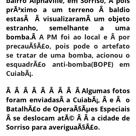
bairro Alphaville, em Sorriso, Â pois
prÃ³ximo a um terreno Â baldio
estasÂ Â visualizaramÂ um objeto
estranho, semelhante a uma
bomba.Â
A PM foi ao local e Â por
precauÃ§Ã£o, pois pode o artefato
se tratar de uma bomba, acionou o
esquadrÃ£o anti-bomba(BOPE) em
CuiabÃ¡.
Â Â Â Â Â Â Â Â Â Algumas fotos
foram enviadasÂ a CuiabÃ¡, Â e Â o
BatalhÃ£o de OperaÃ§Ãµes Especiais
Â se deslocam atÃ© Â Â a cidade de
Sorriso para averiguaÃ§Ã£o.