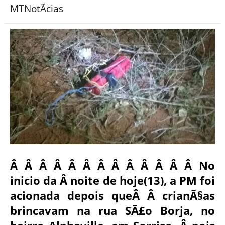
MTNotÃ­cias
Â Â Â Â Â Â Â Â Â Â Â Â Â No
inicio da Â noite de hoje(13), a PM foi
acionada depois queÂ Â crianÃ§as
brincavam na rua SÃ£o Borja, no