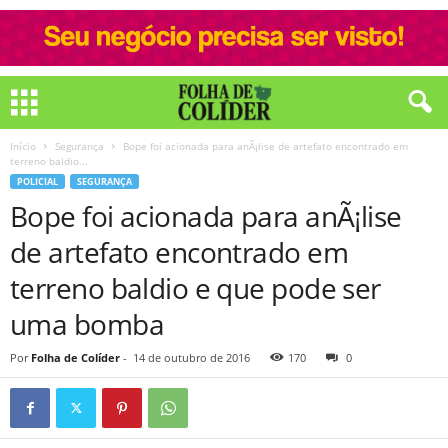
Início
Segurança
Bope foi acionada para anÃ¡lise de artefato encontrado em
terreno baldio...
POLICIAL
SEGURANÇA
Bope foi acionada para anÃ¡lise
de artefato encontrado em
terreno baldio e que pode ser
uma bomba
Por
Folha de Colíder
-
14 de outubro de 2016
170
0