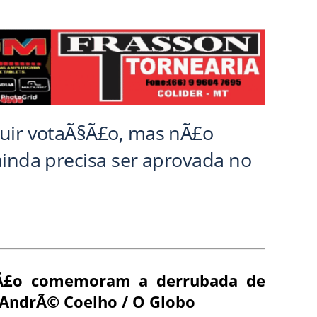
uir votaÃ§Ã£o, mas nÃ£o
ainda precisa ser aprovada no
§Ã£o comemoram a derrubada de
 AndrÃ© Coelho / O Globo