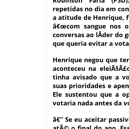
Robinson Faria (PSD
repetidas no dia em conv
a atitude de Henrique, 
â€œcom sangue nos ol
conversas ao lÃ­der do 
que queria evitar a vot
Henrique negou que te
aconteceu na eleiÃ§Ã£
tinha avisado que a v
suas prioridades e ape
Ele sustentou que a o
votaria nada antes da v
â€” Se eu aceitar passi
atÃ© o final do ano. E