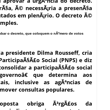
 aprovar a urgÃªncia do decreto.
rÃ§a, Ã© necessÃ¡ria a presenÃ§a
tados em plenÃ¡rio. O decreto Ã©
imples.
ubar o decreto, que coloquem o nÃºmero de votos
a presidente Dilma Rousseff, cria
ParticipaÃ§Ã£o Social (PNPS) e diz
onsolidar a participaÃ§Ã£o social
vernoâ€ que determina aos
ais, inclusive as agÃªncias de
omover consultas populares.
oposta obriga Ã³rgÃ£os da