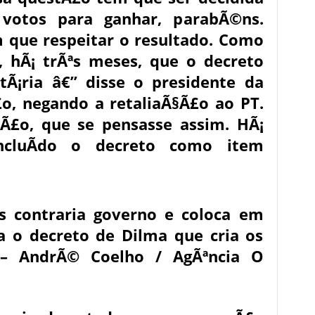
votos para ganhar, parabÃ©ns.
 que respeitar o resultado. Como
e, hÃ¡ trÃªs meses, que o decreto
tÃ¡ria â€” disse o presidente da
o, negando a retaliaÃ§Ã£o ao PT.
§Ã£o, que se pensasse assim. HÃ¡
ncluÃ­do o decreto como item
s contraria governo e coloca em
a o decreto de Dilma que cria os
 – AndrÃ© Coelho / AgÃªncia O