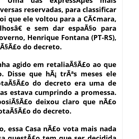
). Uma das expressÃµes mais
ersas reservadas, para classificar
foi que ele voltou para a CÃ¢mara,
hosâ€ e sem dar espaÃ§o para
governo, Henrique Fontana (PT-RS),
aÃ§Ã£o do decreto.
nha agido em retaliaÃ§Ã£o ao que
o. Disse que hÃ¡ trÃªs meses ele
otaÃ§Ã£o do decreto era uma de
nas estava cumprindo a promessa.
posiÃ§Ã£o deixou claro que nÃ£o
otaÃ§Ã£o do decreto.
vo, essa Casa nÃ£o vota mais nada
ssa questÃ£o tem que ser decidida