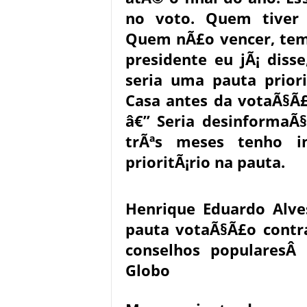
no voto. Quem tiver 
Quem nÃ£o vencer, tem
presidente eu jÃ¡ diss
seria uma pauta priori
Casa antes da votaÃ§Ã£
â€” Seria desinformaÃ
trÃªs meses tenho i
prioritÃ¡rio na pauta.
Henrique Eduardo Alve
pauta votaÃ§Ã£o contr
conselhos popularesÂ
Globo