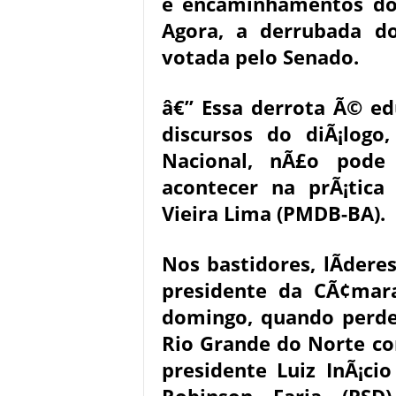
e encaminhamentos dos
Agora, a derrubada do
votada pelo Senado.
â€” Essa derrota Ã© e
discursos do diÃ¡log
Nacional, nÃ£o pode
acontecer na prÃ¡tica
Vieira Lima (PMDB-BA).
Nos bastidores, lÃ­dere
presidente da CÃ¢mar
domingo, quando perde
Rio Grande do Norte co
presidente Luiz InÃ¡cio