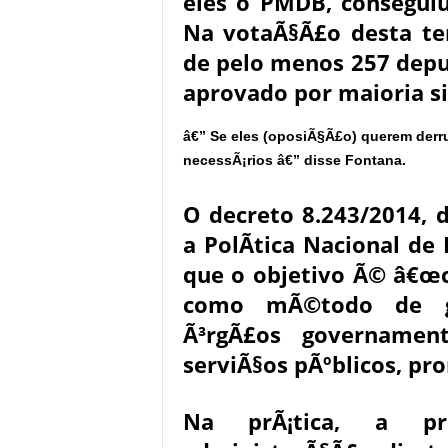
eles o PMDB, conseguiu
Na votaÃ§Ã£o desta te
de pelo menos 257 depu
aprovado por maioria s
â€” Se eles (oposiÃ§Ã£o) querem derr
necessÃ¡rios â€” disse Fontana.
O decreto 8.243/2014, d
a PolÃ­tica Nacional de 
que o objetivo Ã© â€œc
como mÃ©todo de go
Ã³rgÃ£os governament
serviÃ§os pÃºblicos, pr
Na prÃ¡tica, a pr