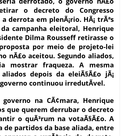
eria derrotado, o governo nÃ£o
etirar o decreto do Congresso
 a derrota em plenÃ¡rio. HÃ¡ trÃªs
o da campanha eleitoral, Henrique
sidente Dilma Rousseff retirasse o
proposta por meio de projeto-lei
o nÃ£o aceitou. Segundo aliados,
ia mostrar fraqueza. A mesma
 aliados depois da eleiÃ§Ã£o jÃ¡
governo continuou irredutÃ­vel.
o governo na CÃ¢mara, Henrique
 os que querem derrubar o decreto
antir o quÃ³rum na votaÃ§Ã£o. A
 de partidos da base aliada, entre