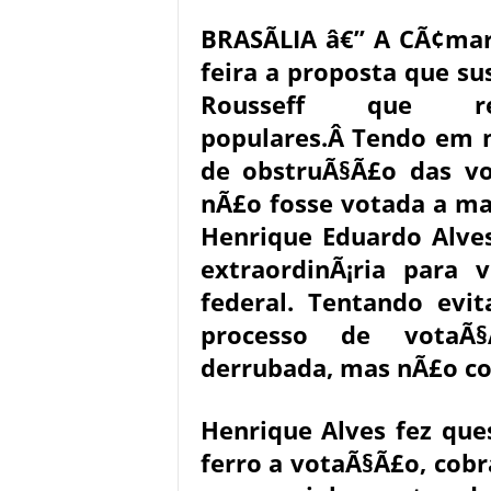
BRASÃLIA â€” A CÃ¢mar
feira a proposta que su
Rousseff que re
populares.Â
Tendo em 
de obstruÃ§Ã£o das v
nÃ£o fosse votada a m
Henrique Eduardo Alve
extraordinÃ¡ria para 
federal. Tentando evi
processo de votaÃ§Ã
derrubada, mas nÃ£o co
Henrique Alves fez qu
ferro a votaÃ§Ã£o, cob