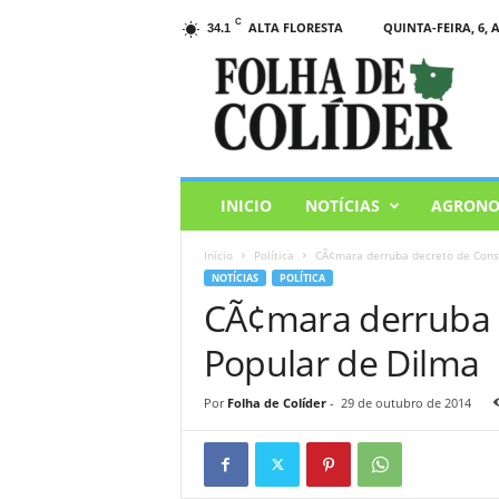
C
ALTA FLORESTA
QUINTA-FEIRA, 6, 
34.1
F
o
l
h
a
d
e
INICIO
NOTÍCIAS
AGRONO
C
o
Início
Política
CÃ¢mara derruba decreto de Cons
l
NOTÍCIAS
POLÍTICA
i
CÃ¢mara derruba 
d
e
Popular de Dilma
r
Por
Folha de Colíder
-
29 de outubro de 2014