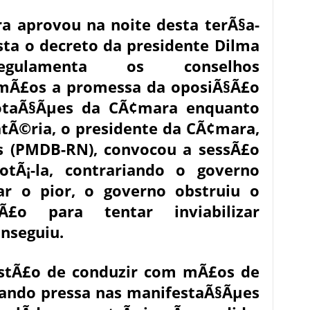
a aprovou na noite desta terÃ§a-
sta o decreto da presidente Dilma
gulamenta os conselhos
mÃ£os a promessa da oposiÃ§Ã£o
otaÃ§Ãµes da CÃ¢mara enquanto
atÃ©ria
, o presidente da CÃ¢mara,
s (PMDB-RN), convocou a sessÃ£o
votÃ¡-la, contrariando o governo
tar o pior, o governo obstruiu o
£o para tentar inviabilizar
nseguiu.
estÃ£o de conduzir com mÃ£os de
rando pressa nas manifestaÃ§Ãµes