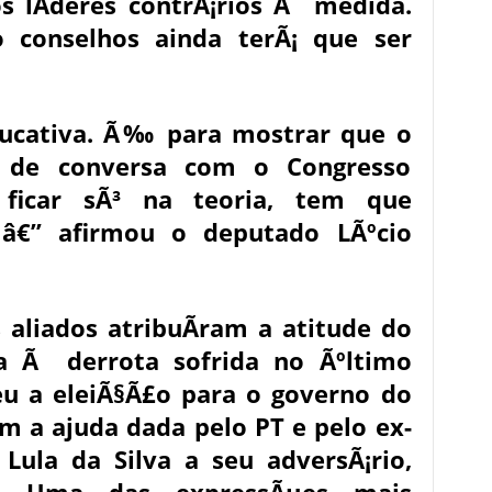
 lÃ­deres contrÃ¡rios Ã medida.
 conselhos ainda terÃ¡ que ser
ducativa. Ã‰ para mostrar que o
o, de conversa com o Congresso
 ficar sÃ³ na teoria, tem que
 â€” afirmou o deputado LÃºcio
s aliados atribuÃ­ram a atitude do
a Ã derrota sofrida no Ãºltimo
u a eleiÃ§Ã£o para o governo do
m a ajuda dada pelo PT e pelo ex-
 Lula da Silva a seu adversÃ¡rio,