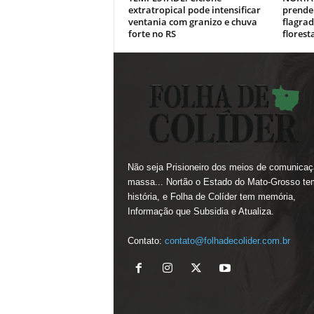
extratropical pode intensificar
prende
ventania com granizo e chuva
flagra
forte no RS
flores
Não seja Prisioneiro dos meios de comunicaç
massa... Nortão o Estado do Mato-Grosso te
história, e Folha de Colíder tem memória,
Informação que Subsidia e Atualiza.
Contato:
contato@folhadecolider.com.br