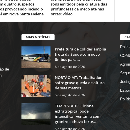
m quatro suspeitos
sons emitidos pela criatura das
dos provocando incêndio
profundezas dá medo até nas
tal em Nova Santa Helena
orcas; vídeo
MAIS NOTÍCIAS
CA
Polici
Prefeitura de Colíder amplia
frota da Saúde com novo
COMU
ônibus para...
Agron
6 de agosto de 2026
ão de
Segur
m
NORTÃO MT: Trabalhador
Justi
sofre grave queda de altura
de sete metros...
Espor
5 de agosto de 2026
Políti
TEMPESTADE: Ciclone
extratropical pode
intensificar ventania com
granizo e chuva forte...
5 de agosto de 2026