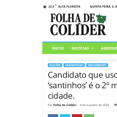
C
ALTA FLORESTA
QUINTA-FEIRA, 6, 
22.9
F
o
l
h
a
d
e
INICIO
NOTÍCIAS
AGRONO
C
o
Início
Eleições
Candidato que usou folhas secas 
l
ELEIÇÕES
AGRONOTÍCIAS
MEIO AMBIENTE
i
Candidato que uso
d
e
‘santinhos’ é o 2º
r
cidade.
Por
Folha de Colíder
-
8 de outubro de 2024