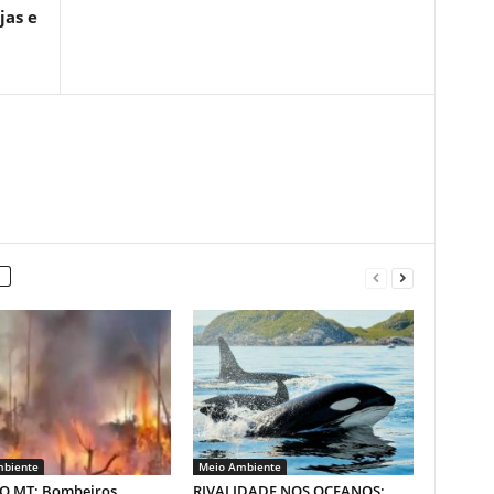
jas e
biente
Meio Ambiente
 MT: Bombeiros
RIVALIDADE NOS OCEANOS: