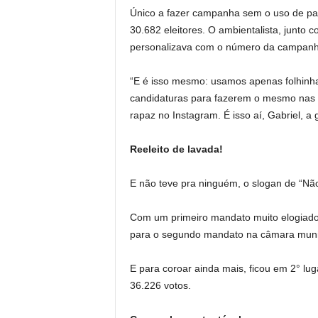
Único a fazer campanha sem o uso de pape
30.682 eleitores. O ambientalista, junto 
personalizava com o número da campanh
“E é isso mesmo: usamos apenas folhinha
candidaturas para fazerem o mesmo nas pr
rapaz no Instagram. É isso aí, Gabriel, a
Reeleito de lavada!
E não teve pra ninguém, o slogan de “Não
Com um primeiro mandato muito elogiado, e
para o segundo mandato na câmara munic
E para coroar ainda mais, ficou em 2° lug
36.226 votos.