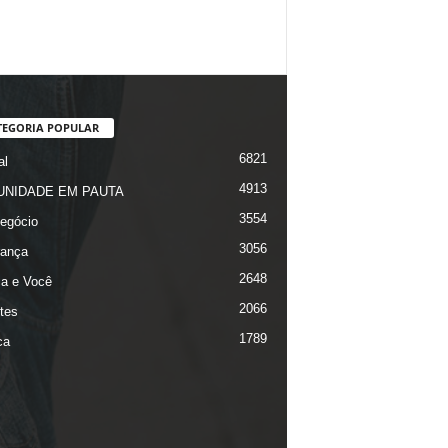
TEGORIA POPULAR
6821
al
4913
NIDADE EM PAUTA
3554
egócio
3056
ança
2648
ça e Você
2066
tes
1789
ca