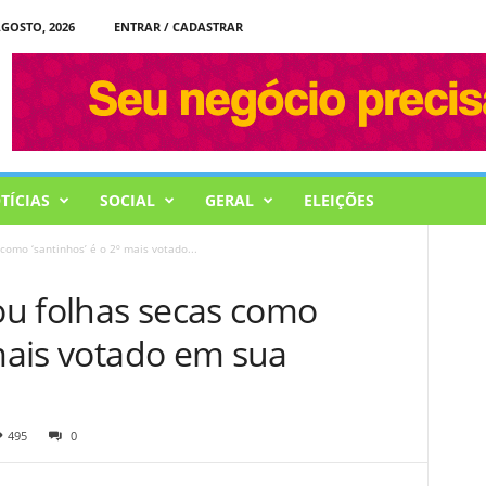
AGOSTO, 2026
ENTRAR / CADASTRAR
TÍCIAS
SOCIAL
GERAL
ELEIÇÕES
como ‘santinhos’ é o 2º mais votado...
u folhas secas como
 mais votado em sua
495
0