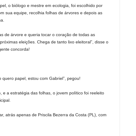
l, o biólogo e mestre em ecologia, foi escolhido por
com sua equipe, recolhia folhas de árvores e depois as
a.
s de árvore e queria tocar o coração de todas as
óximas eleições. Chega de tanto lixo eleitoral”, disse o
 gente concorda!
 quero papel, estou com Gabriel”, pegou!
 a estratégia das folhas, o jovem político foi reeleito
ipal.
ar, atrás apenas de Priscila Bezerra da Costa (PL), com