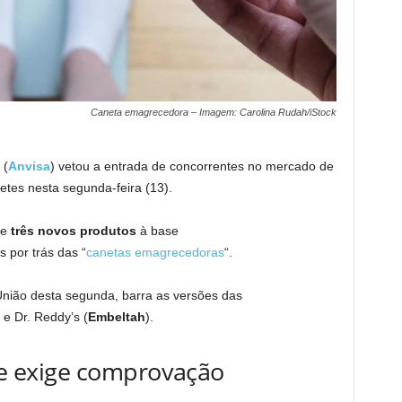
Caneta emagrecedora – Imagem: Carolina Rudah/iStock
 (
Anvisa
) vetou a entrada de concorrentes no mercado de
tes nesta segunda-feira (13).
de
três novos produtos
à base
s por trás das “
canetas emagrecedoras
“.
 União desta segunda, barra as versões das
) e Dr. Reddy’s (
Embeltah
).
’ e exige comprovação