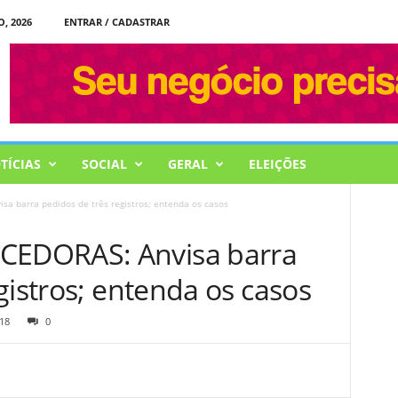
, 2026
ENTRAR / CADASTRAR
TÍCIAS
SOCIAL
GERAL
ELEIÇÕES
 barra pedidos de três registros; entenda os casos
EDORAS: Anvisa barra
gistros; entenda os casos
18
0