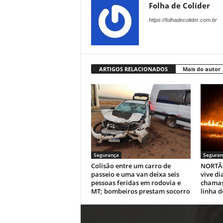
Folha de Colíder
https://folhadecolider.com.br
ARTIGOS RELACIONADOS
Mais do autor
Segurança
Seguran
Colisão entre um carro de
NORTÃO
passeio e uma van deixa seis
vive di
pessoas feridas em rodovia e
chamas
MT; bombeiros prestam socorro
linha d