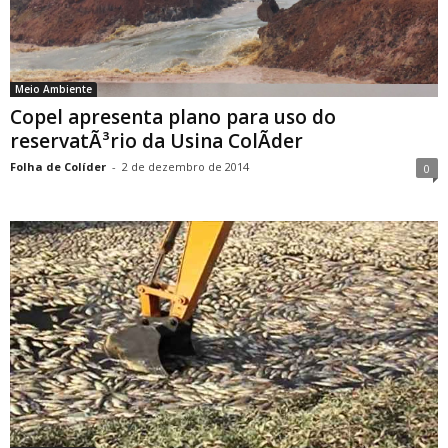
Meio Ambiente
Copel apresenta plano para uso do
reservatÃ³rio da Usina ColÃ­der
Folha de Colíder
-
2 de dezembro de 2014
0