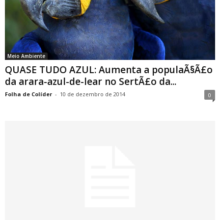
Meio Ambiente
QUASE TUDO AZUL: Aumenta a populaÃ§Ã£o
da arara-azul-de-lear no SertÃ£o da...
Folha de Colíder
-
10 de dezembro de 2014
0