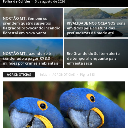
Folha de Colíder
-
5 de agosto de 2026
NORTÃO MT: Bombeiros
prendem quatro suspeitos
RIVALIDADE NOS OCEANOS: sons
flagrados provocando incêndio
emitidos pela criatura das
florestal em Nova Santa...
profundezas dá medo até...
NORTÃO MT: fazendeiro é
Rio Grande do Sul tem alerta
condenado a pagar R$ 3,3
de temporal enquanto país
milhões por crimes ambientais
enfrenta seca
AGRONOTÍCIAS
Início
AGRONOTÍCIAS
Página 513