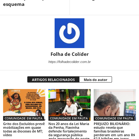
esquema
Folha de Colíder
https://folhadecolider.com.br
ARTIGOS RELACIONADOS
Mais do autor
COMUNIDADE EM PAUTA
COMUNIDADE EM PAUTA
COMUNIDADE EM PAUTA
Grito dos Excluídos prevê
Nos 20 anos da Lei Maria
PREJUIZO BILIONÁRIO:
mobilizações em quase
da Penha, Flavinha
estudo revela que
todas as dioceses de MT;
defende fortalecimento
famílias brasileiras
vídeo
da segurança pública
perderam em um ano R$
após aprovação do porte
62,5 bilhões em jogos