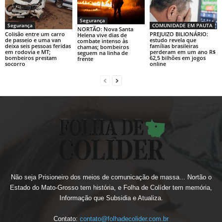
Segurança
Segurança
COMUNIDADE EM PAUTA
NORTÃO: Nova Santa
Colisão entre um carro
PREJUIZO BILIONÁRIO:
Helena vive dias de
de passeio e uma van
estudo revela que
combate intenso às
deixa seis pessoas feridas
famílias brasileiras
chamas; bombeiros
em rodovia e MT;
perderam em um ano R$
seguem na linha de
bombeiros prestam
62,5 bilhões em jogos
frente
socorro
online
Não seja Prisioneiro dos meios de comunicação de massa... Nortão o
Estado do Mato-Grosso tem história, e Folha de Colíder tem memória,
Informação que Subsidia e Atualiza.
Contato:
contato@folhadecolider.com.br