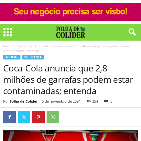
Início
Segurança
Coca-Cola anuncia que 2,8 milhões de garrafas podem estar
contaminadas; entenda
POLICIAL
SEGURANÇA
Coca-Cola anuncia que 2,8
milhões de garrafas podem estar
contaminadas; entenda
Por
Folha de Colíder
-
5 de novembro de 2024
354
0