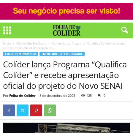
Início
Colider Em Evidência
Colíder lança Programa “Qualifica Colíder” e recebe
apresentação oficial do projeto do...
COLIDER EM EVIDÊNCIA
EMPREENDEDOR EM DESTAQUE
Colíder lança Programa “Qualifica
Colíder” e recebe apresentação
oficial do projeto do Novo SENAI
Por
Folha de Colíder
-
8 de dezembro de 2025
425
0