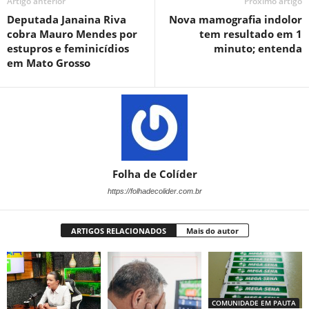
Artigo anterior
Próximo artigo
Deputada Janaina Riva
Nova mamografia indolor
cobra Mauro Mendes por
tem resultado em 1
estupros e feminicídios
minuto; entenda
em Mato Grosso
Folha de Colíder
https://folhadecolider.com.br
ARTIGOS RELACIONADOS
Mais do autor
COMUNIDADE EM PAUTA