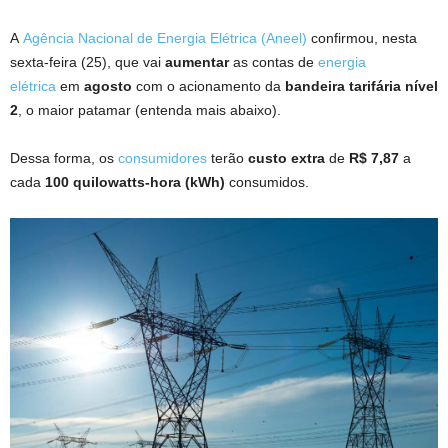
A
Agência Nacional de Energia Elétrica (Aneel)
confirmou, nesta
sexta-feira (25), que vai
aumentar
as contas de
energia
elétrica
em
agosto
com o acionamento da
bandeira tarifária nível
2
, o maior patamar (entenda mais abaixo).
Dessa forma, os
consumidores
terão
custo extra
de
R$ 7,87
a
cada
100 quilowatts-hora (kWh)
consumidos.