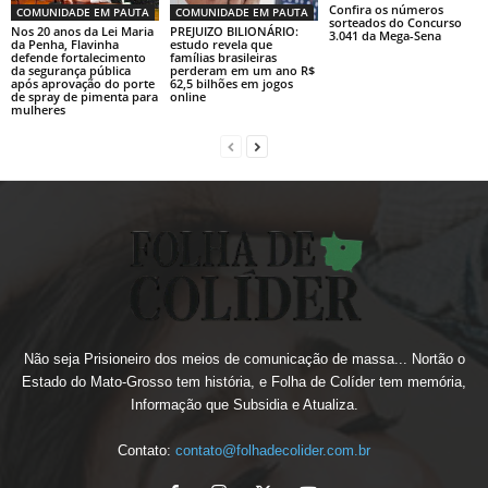
Confira os números
COMUNIDADE EM PAUTA
COMUNIDADE EM PAUTA
sorteados do Concurso
Nos 20 anos da Lei Maria
PREJUIZO BILIONÁRIO:
3.041 da Mega-Sena
da Penha, Flavinha
estudo revela que
defende fortalecimento
famílias brasileiras
da segurança pública
perderam em um ano R$
após aprovação do porte
62,5 bilhões em jogos
de spray de pimenta para
online
mulheres
Não seja Prisioneiro dos meios de comunicação de massa... Nortão o
Estado do Mato-Grosso tem história, e Folha de Colíder tem memória,
Informação que Subsidia e Atualiza.
Contato:
contato@folhadecolider.com.br