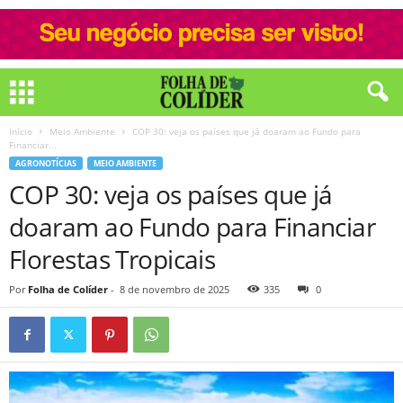
Início
Meio Ambiente
COP 30: veja os países que já doaram ao Fundo para
Financiar...
AGRONOTÍCIAS
MEIO AMBIENTE
COP 30: veja os países que já
doaram ao Fundo para Financiar
Florestas Tropicais
Por
Folha de Colíder
-
8 de novembro de 2025
335
0