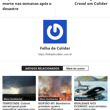
morte nas semanas após o
Cresol em Colíder
desastre
Folha de Colíder
https://folhadecolider.com.br
ARTIGOS RELACIONADOS
Mais do autor
Meio Ambiente
Meio Ambiente
Meio Ambiente
TEMPESTADE: Ciclone
NORTÃO MT: Bombeiros
RIVALIDADE NOS
extratropical pode
prendem quatro
OCEANOS: sons emitidos
intensificar ventania com
suspeitos flagrados
pela criatura das