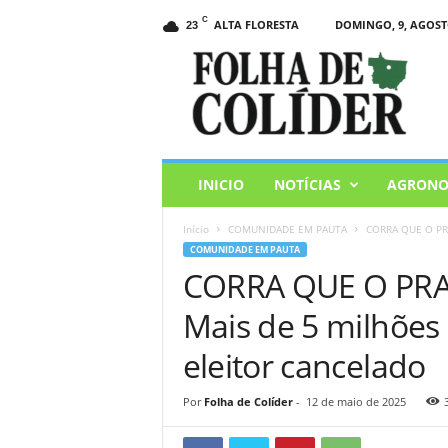
C
ALTA FLORESTA
DOMINGO, 9, AGOSTO
23
F
o
l
h
a
d
e
INICIO
NOTÍCIAS
AGRONO
C
o
Início
COMUNIDADE EM PAUTA
CORRA QUE O PRA
l
COMUNIDADE EM PAUTA
i
CORRA QUE O PR
d
e
Mais de 5 milhões 
r
eleitor cancelado
Por
Folha de Colíder
-
12 de maio de 2025