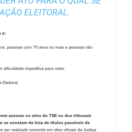
UER ATO PARA O QUAL SE
TAÇÃO ELEITORAL.
a a:
 anos, pessoas com 70 anos ou mais e pessoas não
dificuldade impeditiva para votar;
 Eleitoral.
evem acessar os sites do TSE ou dos tribunais
ar se constam da lista de títulos passíveis de
ve ser realizado somente em sites oficiais da Justiça