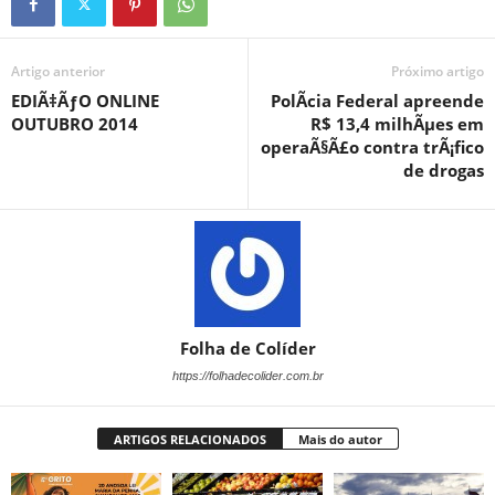
Artigo anterior
Próximo artigo
EDIÃ‡ÃƒO ONLINE
PolÃ­cia Federal apreende
OUTUBRO 2014
R$ 13,4 milhÃµes em
operaÃ§Ã£o contra trÃ¡fico
de drogas
Folha de Colíder
https://folhadecolider.com.br
ARTIGOS RELACIONADOS
Mais do autor