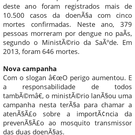
deste ano foram registrados mais de
10.500 casos da doenÃ§a com cinco
mortes confirmadas. Neste ano, 379
pessoas morreram por dengue no paÃ­s,
segundo o MinistÃ©rio da SaÃºde. Em
2013, foram 646 mortes.
Nova campanha
Com o slogan â€œO perigo aumentou. E
a responsabilidade de todos
tambÃ©mâ€, o ministÃ©rio lanÃ§ou uma
campanha nesta terÃ§a para chamar a
atenÃ§Ã£o sobre a importÃ¢ncia da
prevenÃ§Ã£o ao mosquito transmissor
das duas doenÃ§as.