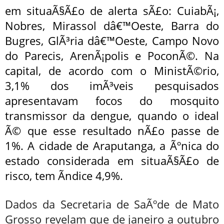
em situaÃ§Ã£o de alerta sÃ£o: CuiabÃ¡,
Nobres, Mirassol dâ€™Oeste, Barra do
Bugres, GlÃ³ria dâ€™Oeste, Campo Novo
do Parecis, ArenÃ¡polis e PoconÃ©. Na
capital, de acordo com o MinistÃ©rio,
3,1% dos imÃ³veis pesquisados
apresentavam focos do mosquito
transmissor da dengue, quando o ideal
Ã© que esse resultado nÃ£o passe de
1%. A cidade de Araputanga, a Ãºnica do
estado considerada em situaÃ§Ã£o de
risco, tem Ã­ndice 4,9%.
Dados da Secretaria de SaÃºde de Mato
Grosso revelam que de janeiro a outubro