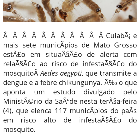
Â Â Â Â Â Â Â Â Â Â Â CuiabÃ¡ e
mais sete municÃ­pios de Mato Grosso
estÃ£o em situaÃ§Ã£o de alerta com
relaÃ§Ã£o ao risco de infestaÃ§Ã£o do
mosquitoÂ
Aedes aegypti
, que transmite a
dengue e a febre chikungunya. Ã‰ o que
aponta um estudo divulgado pelo
MinistÃ©rio da SaÃºde nesta terÃ§a-feira
(4), que elenca 117 municÃ­pios do paÃ­s
em risco alto de infestaÃ§Ã£o do
mosquito.