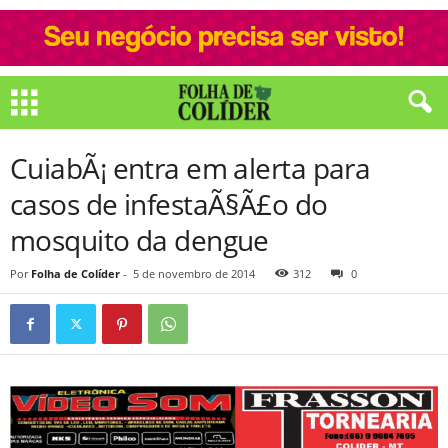
CuiabÃ¡ entra em alerta para
casos de infestaÃ§Ã£o do
mosquito da dengue
Por
Folha de Colíder
-
5 de novembro de 2014
312
0