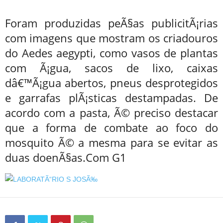
Foram produzidas peÃ§as publicitÃ¡rias
com imagens que mostram os criadouros
do Aedes aegypti, como vasos de plantas
com Ã¡gua, sacos de lixo, caixas
dâ€™Ã¡gua abertos, pneus desprotegidos
e garrafas plÃ¡sticas destampadas. De
acordo com a pasta, Ã© preciso destacar
que a forma de combate ao foco do
mosquito Ã© a mesma para se evitar as
duas doenÃ§as.Com G1