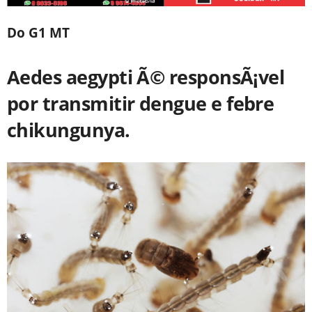
Do G1 MT
Aedes aegypti Ã© responsÃ¡vel
por transmitir dengue e febre
chikungunya.