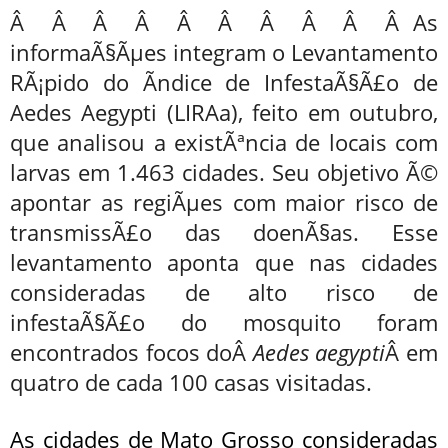
Â Â Â Â Â Â Â Â Â Â As
informaÃ§Ãµes integram o Levantamento
RÃ¡pido do Ãndice de InfestaÃ§Ã£o de
Aedes Aegypti (LIRAa), feito em outubro,
que analisou a existÃªncia de locais com
larvas em 1.463 cidades. Seu objetivo Ã©
apontar as regiÃµes com maior risco de
transmissÃ£o das doenÃ§as. Esse
levantamento aponta que nas cidades
consideradas de alto risco de
infestaÃ§Ã£o do mosquito foram
encontrados focos doÂ
Aedes aegypti
Â em
quatro de cada 100 casas visitadas.
As cidades de Mato Grosso consideradas