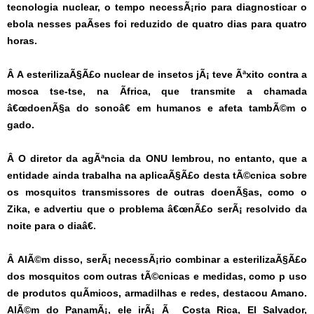
tecnologia nuclear, o tempo necessÃ¡rio para diagnosticar o
ebola nesses paÃ­ses foi reduzido de quatro dias para quatro
horas.
Â
A esterilizaÃ§Ã£o nuclear de insetos jÃ¡ teve Ãªxito contra a
mosca tse-tse, na Ãfrica, que transmite a chamada
â€œdoenÃ§a do sonoâ€ em humanos e afeta tambÃ©m o
gado.
Â
O diretor da agÃªncia da ONU lembrou, no entanto, que a
entidade ainda trabalha na aplicaÃ§Ã£o desta tÃ©cnica sobre
os mosquitos transmissores de outras doenÃ§as, como o
Zika, e advertiu que o problema â€œnÃ£o serÃ¡ resolvido da
noite para o diaâ€.
Â
AlÃ©m disso, serÃ¡ necessÃ¡rio combinar a esterilizaÃ§Ã£o
dos mosquitos com outras tÃ©cnicas e medidas, como p uso
de produtos quÃ­micos, armadilhas e redes, destacou Amano.
AlÃ©m do PanamÃ¡, ele irÃ¡ Ã Costa Rica, El Salvador,