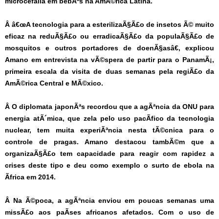
microcefalia em bebÃªs na AmÃ©rica Latina.
Â
â€œA tecnologia para a esterilizaÃ§Ã£o de insetos Ã© muito
eficaz na reduÃ§Ã£o ou erradicaÃ§Ã£o da populaÃ§Ã£o de
mosquitos e outros portadores de doenÃ§asâ€, explicou
Amano em entrevista na vÃ©spera de partir para o PanamÃ¡,
primeira escala da visita de duas semanas pela regiÃ£o da
AmÃ©rica Central e MÃ©xico.
Â
O diplomata japonÃªs recordou que a agÃªncia da ONU para
energia atÃ´mica, que zela pelo uso pacÃ­fico da tecnologia
nuclear, tem muita experiÃªncia nesta tÃ©cnica para o
controle de pragas. Amano destacou tambÃ©m que a
organizaÃ§Ã£o tem capacidade para reagir com rapidez a
crises deste tipo e deu como exemplo o surto de ebola na
Ãfrica em 2014.
Â
Na Ã©poca, a agÃªncia enviou em poucas semanas uma
missÃ£o aos paÃ­ses africanos afetados. Com o uso de