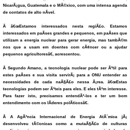
NicarÃ¡gua, Guatemala e o MÃ©xico, com uma intensa agenda
de contatos de alto nÃ­vel.
Â
â€œEstamos interessados nesta regiÃ£o. Estamos
interessados em paÃ­ses grandes e pequenos, em paÃ­ses que
utilizam a energia nuclear para gerar energia, mas tambÃ©m
nos que a usam em doentes com cÃ¢ncer ou a ajudar
pequenos agricultoresâ€, acrescentou.
Â
Segundo Amano, a tecnologia nuclear pode ser Ãºtil para
estes paÃ­ses e sua visita servirÃ¡ para a ONU entender as
necessidades de cada naÃ§Ã£o nessa Ã¡rea. â€œEstas
tecnologias podem ser Ãºteis para eles. E eles tÃªm interesse.
Para fazer isto, precisamos entendÃª-los e ter um bom
entendimento com os lÃ­deres polÃ­ticosâ€.
Â
A AgÃªncia Internacional de Energia AtÃ´mica jÃ¡
desenvolveu tÃ©cnicas como a mutaÃ§Ã£o de culturas