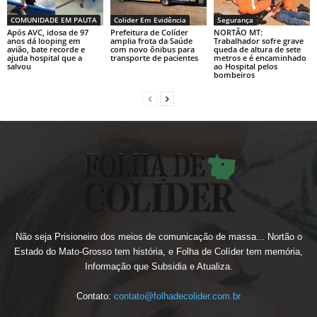
COMUNIDADE EM PAUTA
Colider Em Evidência
Segurança
Após AVC, idosa de 97
Prefeitura de Colíder
NORTÃO MT:
anos dá looping em
amplia frota da Saúde
Trabalhador sofre grave
avião, bate recorde e
com novo ônibus para
queda de altura de sete
ajuda hospital que a
transporte de pacientes
metros e é encaminhado
salvou
ao Hospital pelos
bombeiros
Não seja Prisioneiro dos meios de comunicação de massa... Nortão o
Estado do Mato-Grosso tem história, e Folha de Colíder tem memória,
Informação que Subsidia e Atualiza.
Contato:
contato@folhadecolider.com.br