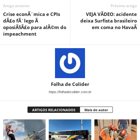
Artigo anterior
Próximo artigo
Crise econÃ´mica e CPIs
VEJA VÃDEO: acidente
dÃ£o fÃ´lego Ã
deixa Surfista brasileiro
oposiÃ§Ã£o para alÃ©m do
em coma no HavaÃ­
impeachment
Folha de Colíder
https://folhadecolider.com.br
ARTIGOS RELACIONADOS
Mais do autor