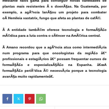
mediante raios gama para conseguir novas variedades de
plantas mais resistentes Ã s doenÃ§as. Na Guatemala, por
exemplo, a agÃªncia lanÃ§ou um projeto para combater
oÂ Hemileia vastatrix, fungo que afeta as plantas de cafÃ©.
Â
A entidade tambÃ©m oferece tecnologia e formaÃ§Ã£o
mÃ©dica para a luta contra o cÃ¢ncer na AmÃ©rica central.
Â
Amano recordou que a agÃªncia atua como intermediÃ¡ria
num programa para que oncologistas da regiÃ£o â€“
profissionais e estagiÃ¡rios â€“ possam frequentar cursos de
formaÃ§Ã£o e especializaÃ§Ã£o na Espanha. â€œA
formaÃ§Ã£o periÃ³dica Ã© necessÃ¡ria porque a tecnologia
avanÃ§a muito rapidamenteâ€.