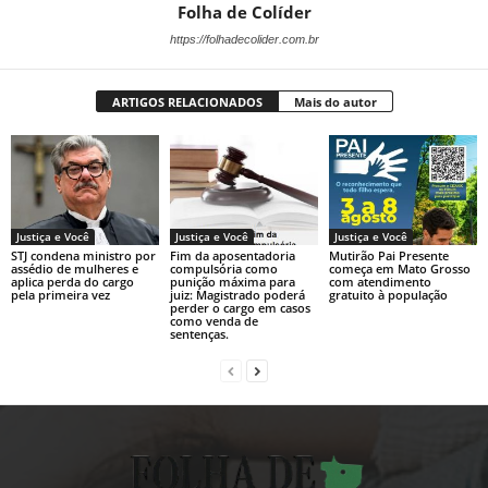
Folha de Colíder
https://folhadecolider.com.br
ARTIGOS RELACIONADOS
Mais do autor
Justiça e Você
Justiça e Você
Justiça e Você
STJ condena ministro por
Fim da aposentadoria
Mutirão Pai Presente
assédio de mulheres e
compulsória como
começa em Mato Grosso
aplica perda do cargo
punição máxima para
com atendimento
pela primeira vez
juiz: Magistrado poderá
gratuito à população
perder o cargo em casos
como venda de
sentenças.