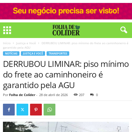
Início
Justiça e Você
DERRUBOU LIMINAR: piso mínimo do frete ao caminhoneiro é
garantido pela AGU
NOTÍCIAS
JUSTIÇA E VOCÊ
TRANSPORTES
DERRUBOU LIMINAR: piso mínimo
do frete ao caminhoneiro é
garantido pela AGU
Por
Folha de Colíder
-
28 de abril de 2026
207
0