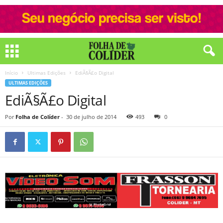
Início
Ultimas Edições
EdiÃ§Ã£o Digital
ULTIMAS EDIÇÕES
EdiÃ§Ã£o Digital
Por
Folha de Colíder
-
30 de julho de 2014
493
0