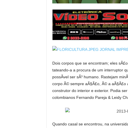
Dois corpos que se encontram; eles sÃ£o
tateando-a a procura de um interruptor
possÃ­vel ser sÃ³ humano. Rastejam minÃ
corpo Ã© sempre aÃ§Ã£o, Ã© a aÃ§Ã£o a
construtor do interior e exterior. Podia se
colombianos Fernando Pareja & Leidy Ch
Quando casal se encontrou, na universid