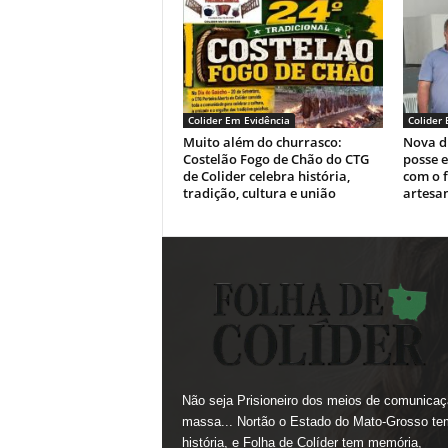
Colider Em Evidência
Colider
Muito além do churrasco:
Nova d
Costelão Fogo de Chão do CTG
posse 
de Colider celebra história,
com o 
tradição, cultura e união
artesa
Não seja Prisioneiro dos meios de comunicaç
massa... Nortão o Estado do Mato-Grosso te
história, e Folha de Colíder tem memória,