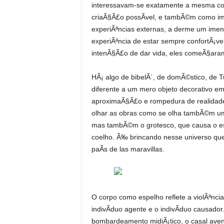
interessavam-se exatamente a mesma coi
criaÃ§Ã£o possÃ­vel, e tambÃ©m como impo
experiÃªncias externas, a derme um imen
experiÃªncia de estar sempre confortÃ¡v
intenÃ§Ã£o de dar vida, eles comeÃ§ara
HÃ¡ algo de bibelÃ´, de domÃ©stico, de T
diferente a um mero objeto decorativo em
aproximaÃ§Ã£o e rompedura de realidades
olhar as obras como se olha tambÃ©m um 
mas tambÃ©m o grotesco, que causa o esp
coelho. Ã‰ brincando nesse universo que 
paÃ­s de las maravillas.
O corpo como espelho reflete a violÃªnci
indivÃ­duo agente e o indivÃ­duo causado
bombardeamento midiÃ¡tico, o casal ave