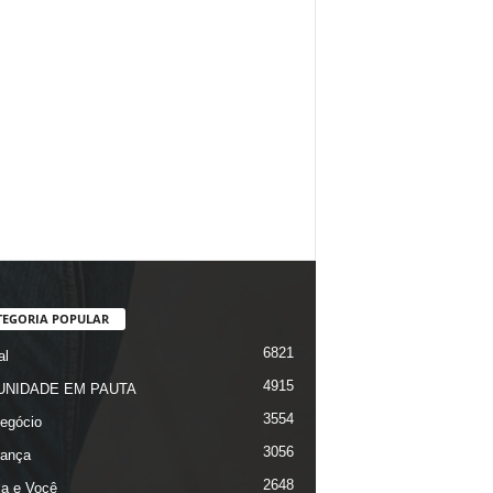
TEGORIA POPULAR
6821
al
4915
NIDADE EM PAUTA
3554
egócio
3056
ança
2648
ça e Você