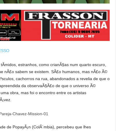
 tÃ­midos, estranhos, como crianÃ§as num quarto escuro,
 que nÃ£o sabem se existem. SÃ£o humanos, mas nÃ£o Ã©
ºsculos, cachorros na rua, abandonados a revelia de que o
preendida da observaÃ§Ã£o de que o universo Ã©
r uma obra, mas foi o encontro entre os artistas
Ã¡vez.
ade de PopayÃ¡n (ColÃ´mbia), percebeu que lhes