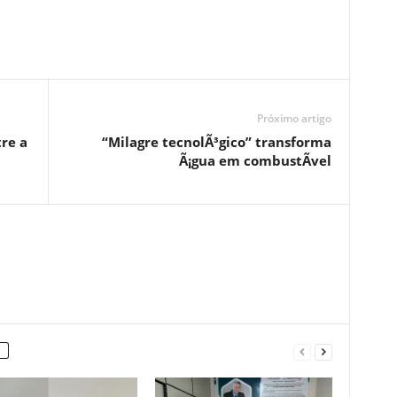
Próximo artigo
re a
“Milagre tecnolÃ³gico” transforma
Ã¡gua em combustÃ­vel