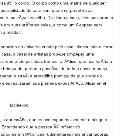
sa â€“ o corpo. O corpo como uma matriz de qualquer
ssibilidade de criar sem que o corpo reflita as
so e maleÃ¡vel espelho. Dividindo a casa, eles passaram a
eis em suas prÃ³prias peles, e como um Geppeto sem
m a moldar.
umbalina no universo criado pelo casal; diminuindo o corpo
 casa, o casal de artistas propÃµe (impÃµe) uma
, operando por duas frentes: o lÃºdico, que nos forÃ§a a
brinquedo, portanto passÃ­vel de todo o nosso manejo,
anto e atraÃ­; a armadilha pontiaguda que prende o
eles realizaram sua primeira exposiÃ§Ã£o, Alicia en el
a, a opressÃ£o, que cresce exponencialmente e atinge o
r. Entendendo que a pessoa Ã© refletor do
nturou-se em tÃ©cnicas rudimentares mas encantadoras