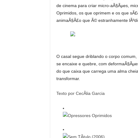
de cinema para criar micro-aÃ§Ãµes, mic
Oprimidos, os que oprimem e os que sÃ£
animaÃ§Ã£o que Ã© estranhamente lÃºdic
O casal segue driblando o corpo comum, 
se encaixe e quebre, com deformaÃ§Ãµes
do que caixa que carrega uma alma cheia 
transformar.
Texto por CecÃ­lia Garcia