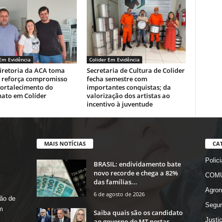
 Em Evidência
Colider Em Evidência
iretoria da ACA toma
Secretaria de Cultura de Colider
e reforça compromisso
fecha semestre com
fortalecimento do
importantes conquistas; da
nato em Colíder
valorização dos artistas ao
incentivo à juventude
MAIS NOTÍCIAS
CA
Polici
BRASIL: endividamento bate
novo recorde e chega a 82%
COMU
das famílias...
Agron
6 de agosto de 2026
ão de
Segur
m
Saiba quais são os candidato
Justi
ao governo de MT nestas