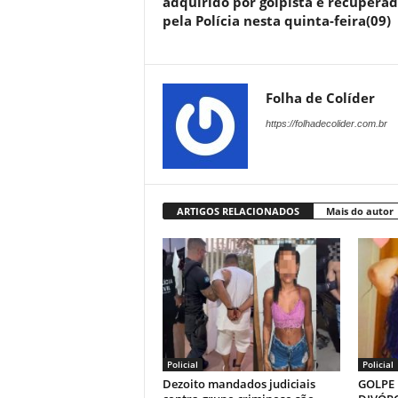
adquirido por golpista é recupera
pela Polícia nesta quinta-feira(09)
Folha de Colíder
https://folhadecolider.com.br
ARTIGOS RELACIONADOS
Mais do autor
Policial
Policial
Dezoito mandados judiciais
GOLPE