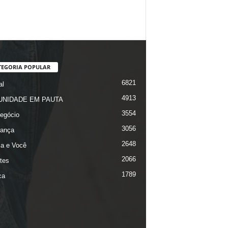
TEGORIA POPULAR
6821
al
4913
NIDADE EM PAUTA
3554
egócio
3056
ança
2648
ça e Você
2066
tes
1789
ca