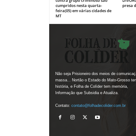
contra grupo criminoso são
DIVÓRC
cumpridos nesta quarta-
presa d
feira(05) em várias cidades de
MT
Não seja Prisioneiro dos meios de comunicaç
massa... Nortão o Estado do Mato-Grosso te
história, e Folha de Colíder tem memória,
Informação que Subsidia e Atualiza.
Contato:
contato@folhadecolider.com.br