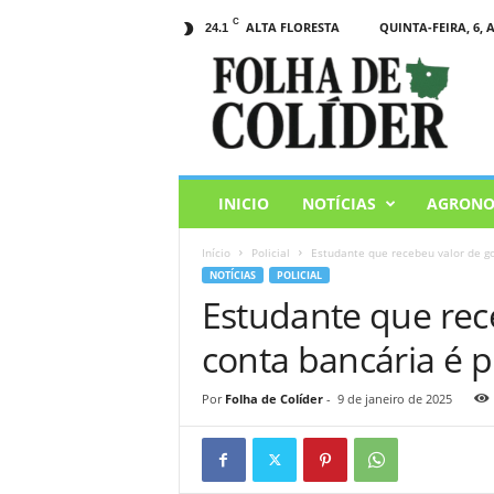
C
ALTA FLORESTA
QUINTA-FEIRA, 6, 
24.1
F
o
l
h
a
d
e
INICIO
NOTÍCIAS
AGRONO
C
o
Início
Policial
Estudante que recebeu valor de go
l
NOTÍCIAS
POLICIAL
i
Estudante que rec
d
e
conta bancária é 
r
Por
Folha de Colíder
-
9 de janeiro de 2025