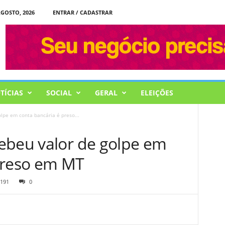
AGOSTO, 2026
ENTRAR / CADASTRAR
TÍCIAS
SOCIAL
GERAL
ELEIÇÕES
lpe em conta bancária é preso...
ebeu valor de golpe em
preso em MT
191
0