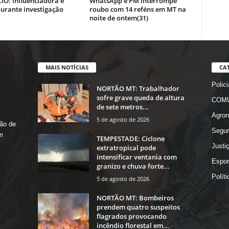
IO: influenciadora é
WhatsApp e PM interrompe
urante investigação
roubo com 14 reféns em MT na
noite de ontem(31)
MAIS NOTÍCIAS
CA
Polici
NORTÃO MT: Trabalhador
sofre grave queda de altura
COMU
de sete metros...
Agron
5 de agosto de 2026
ão de
Segur
m
TEMPESTADE: Ciclone
Justi
extratropical pode
intensificar ventania com
Espor
granizo e chuva forte...
Políti
5 de agosto de 2026
NORTÃO MT: Bombeiros
prendem quatro suspeitos
flagrados provocando
incêndio florestal em...