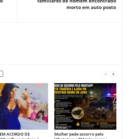
do
familiares de homem encontrado
morto em auto posto
Policial
 EM ACORDO DE
Mulher pede socorro pelo