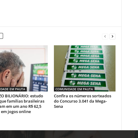
DADE EM PAUTA
COMUNIDADE EM PAUTA
ZO BILIONÁRIO: estudo
Confira os números sorteados
que famílias brasileiras
do Concurso 3.041 da Mega-
am em um ano R$ 62,5
Sena
 em jogos online