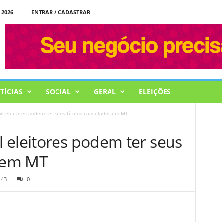
 2026
ENTRAR / CADASTRAR
TÍCIAS
SOCIAL
GERAL
ELEIÇÕES
l eleitores podem ter seus títulos cancelados em MT
 eleitores podem ter seus
s em MT
443
0