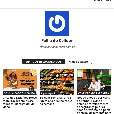
Folha de Colíder
https://folhadecolider.com.br
ARTIGOS RELACIONADOS
Mais do autor
COMUNIDADE EM PAUTA
Agronegócio
COMUNIDADE EM PAUTA
Grito dos Excluídos prevê
Boletim Semanal: arroz
Nos 20 anos da Lei Maria
mobilizações em quase
lidera alta e milho recua
da Penha, Flavinha
todas as dioceses de MT;
na semana
defende fortalecimento
vídeo
da segurança pública
após aprovação do porte
de spray de pimenta para