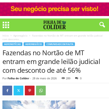
Início
Agronegócio
Fazendas no Nortão de MT entram em grande leilão judicial
com desconto...
AGRONOTÍCIAS
AGRONEGÓCIO
COMUNIDADE EM PAUTA
Fazendas no Nortão de MT
entram em grande leilão judicial
com desconto de até 56%
Por
Folha de Colíder
-
28 de maio de 2026
289
0