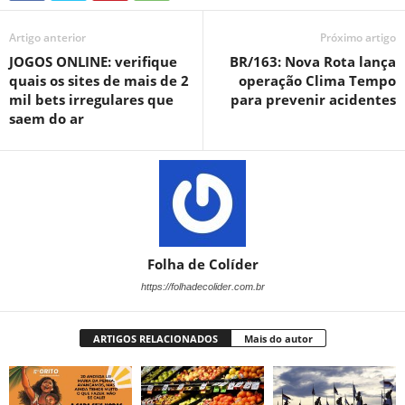
Artigo anterior
Próximo artigo
JOGOS ONLINE: verifique
BR/163: Nova Rota lança
quais os sites de mais de 2
operação Clima Tempo
mil bets irregulares que
para prevenir acidentes
saem do ar
Folha de Colíder
https://folhadecolider.com.br
ARTIGOS RELACIONADOS
Mais do autor