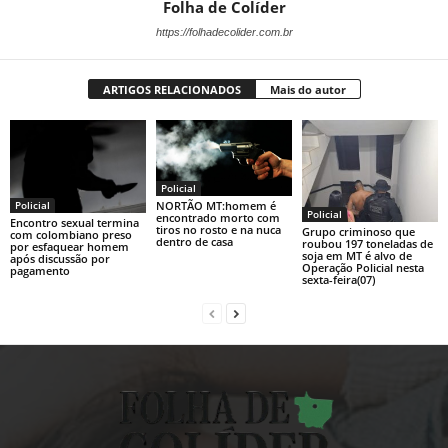
Folha de Colíder
https://folhadecolider.com.br
ARTIGOS RELACIONADOS
Mais do autor
Policial
Policial
NORTÃO MT:homem é
Policial
encontrado morto com
Encontro sexual termina
tiros no rosto e na nuca
Grupo criminoso que
com colombiano preso
dentro de casa
roubou 197 toneladas de
por esfaquear homem
soja em MT é alvo de
após discussão por
Operação Policial nesta
pagamento
sexta-feira(07)