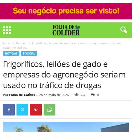
Início
Policial
Frigoríficos, leilões de gado e empresas do agronegócio seriam
usado no tráfico...
NOTÍCIAS
POLICIAL
Frigoríficos, leilões de gado e
empresas do agronegócio seriam
usado no tráfico de drogas
Por
Folha de Colíder
-
28 de maio de 2026
324
0