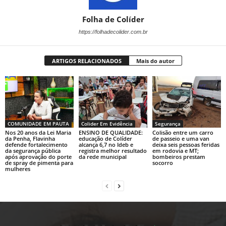
Folha de Colíder
https://folhadecolider.com.br
ARTIGOS RELACIONADOS
Mais do autor
COMUNIDADE EM PAUTA
Colider Em Evidência
Segurança
Nos 20 anos da Lei Maria
ENSINO DE QUALIDADE:
Colisão entre um carro
da Penha, Flavinha
educação de Colíder
de passeio e uma van
defende fortalecimento
alcança 6,7 no Ideb e
deixa seis pessoas feridas
da segurança pública
registra melhor resultado
em rodovia e MT;
após aprovação do porte
da rede municipal
bombeiros prestam
de spray de pimenta para
socorro
mulheres