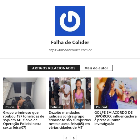
Folha de Colíder
https://folhadecolider.com.br
ARTIGOS RELACIONADOS
Mais do autor
Policial
Policial
Policial
Grupo criminoso que
Dezoito mandados
GOLPE EM ACORDO DE
roubou 197 toneladas de
judiciais contra grupo
DIVÓRCIO: influenciadora
soja em MT é alvo de
criminoso são cumpridos
é presa durante
Operação Policial nesta
nesta quarta-feira(05) em
investigação
sexta-feira(07)
várias cidades de MT