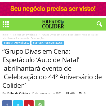
Início
Colider Em Evidência
“Grupo Divas em Cena: Espetáculo ‘Auto de Natal’
abrilhantará evento de Celebração...
COLIDER EM EVIDÊNCIA
CULTURA, TURISMO E LAZER
“Grupo Divas em Cena:
Espetáculo ‘Auto de Natal’
abrilhantará evento de
Celebração do 44º Aniversário de
Colider”
Por
Folha de Colíder
-
13 de dezembro de 2023
440
0