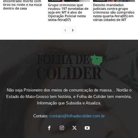
encontrado morto com
tiros no rosto e na nuca
Grupo criminoso que
Dezoito mandados
dentro de casa
roubou 197 toneladas de
judiciais contra grupo
soja em MT é alvo de
criminoso são cumpridos
Operação Policial nesta
nesta quarta-feira(05) em
sexta-feira(07)
várias cidades de MT
Não seja Prisioneiro dos meios de comunicação de massa... Nortão o
Estado do Mato-Grosso tem história, e Folha de Colíder tem memória,
Informação que Subsidia e Atualiza.
Contato:
contato@folhadecolider.com.br