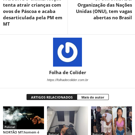
tenta atrair crianças com
Organização das Nações
ovos de Páscoa e acaba
Unidas (ONU), tem vagas
desarticulada pela PM em
abertas no Brasil
MT
Folha de Colíder
https://folhadecolider.com.br
ARTIGOS RELACIONADOS
Mais do autor
Policial
NORTÃO MT:homem é
Policial
Policial