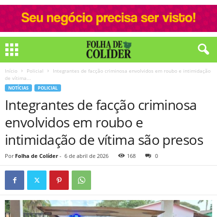
Início
Policial
Integrantes de facção criminosa envolvidos em roubo e intimidação
de vítima...
NOTÍCIAS
POLICIAL
Integrantes de facção criminosa
envolvidos em roubo e
intimidação de vítima são presos
Por
Folha de Colíder
-
6 de abril de 2026
168
0