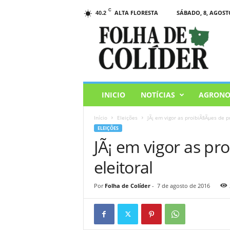
C
ALTA FLORESTA
SÁBADO, 8, AGOSTO
40.2
F
o
l
h
a
d
e
INICIO
NOTÍCIAS
AGRONO
C
o
Início
Eleições
JÃ¡ em vigor as proibiÃ§Ãµes de p
l
ELEIÇÕES
i
JÃ¡ em vigor as p
d
e
eleitoral
r
Por
Folha de Colíder
-
7 de agosto de 2016