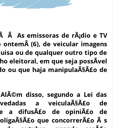
 As emissoras de rÃ¡dio e TV
e ontemÂ (6), de veicular imagens
uisa ou de qualquer outro tipo de
o eleitoral, em que seja possÃ­vel
tado ou que haja manipulaÃ§Ã£o de
m disso, segundo a Lei das
 vedadas a veiculaÃ§Ã£o de
a e a difusÃ£o de opiniÃ£o de
coligaÃ§Ã£o que concorrerÃ£o Ã s