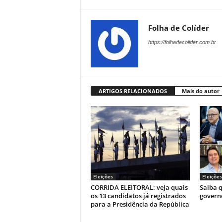
Folha de Colíder
https://folhadecolider.com.br
ARTIGOS RELACIONADOS
Mais do autor
Eleições
Eleições
CORRIDA ELEITORAL: veja quais
Saiba q
os 13 candidatos já registrados
governo
para a Presidência da República