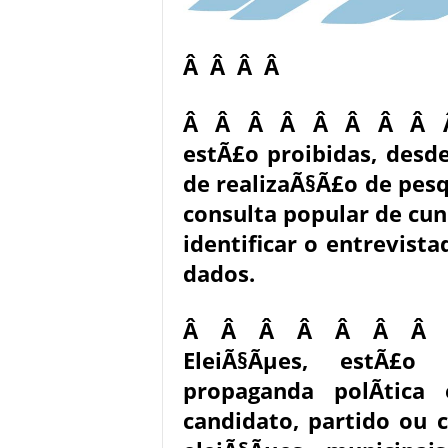
Â Â Â Â
Â Â Â Â Â Â Â Â Â Â
estÃ£o proibidas, desd
de realizaÃ§Ã£o de pesq
consulta popular de cunh
identificar o entrevis
dados.
Â Â Â Â Â Â Â AlÃ©
EleiÃ§Ãµes, estÃ£o
propaganda polÃ­tic
candidato, partido ou 