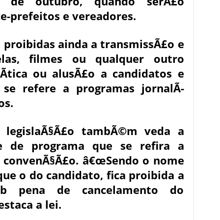
is de outubro, quando serÃ£o
ce-prefeitos e vereadores.
proibidas ainda a transmissÃ£o e
las, filmes ou qualquer outro
Ã­tica ou alusÃ£o a candidatos e
 se refere a programas jornalÃ­
os.
islaÃ§Ã£o tambÃ©m veda a
e de programa que se refira a
m convenÃ§Ã£o. â€œSendo o nome
e o do candidato, fica proibida a
sob pena de cancelamento do
estaca a lei.