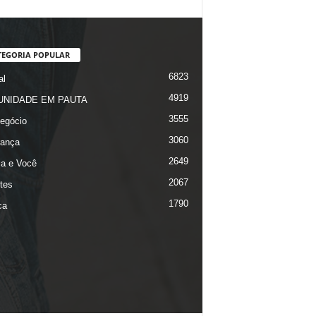
TEGORIA POPULAR
6823
al
4919
NIDADE EM PAUTA
3555
egócio
3060
ança
2649
ça e Você
2067
tes
1790
ca