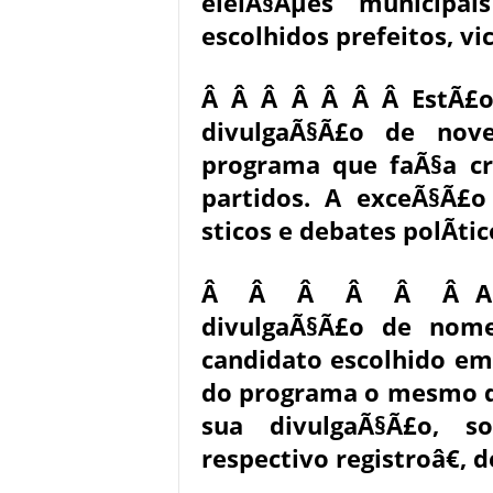
eleiÃ§Ãµes municipa
escolhidos prefeitos, vi
Â Â Â Â Â Â Â EstÃ£o 
divulgaÃ§Ã£o de nove
programa que faÃ§a cr
partidos. A exceÃ§Ã£o
sticos e debates polÃ­tic
Â Â Â Â Â Â A leg
divulgaÃ§Ã£o de nom
candidato escolhido e
do programa o mesmo qu
sua divulgaÃ§Ã£o, 
respectivo registroâ€, d