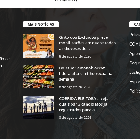
MAIS NOTÍCIAS
CA
Polici
Grito dos Excluídos prevê
mobilizações em quase todas
COMU
as dioceses de...
Agron
8 de agosto de 2026
ão de
Segur
m
Boletim Semanal: arroz
Justi
lidera alta e milho recua na
semana
Espor
8 de agosto de 2026
Políti
CORRIDA ELEITORAL: veja
quais os 13 candidatos já
registrados para a...
8 de agosto de 2026