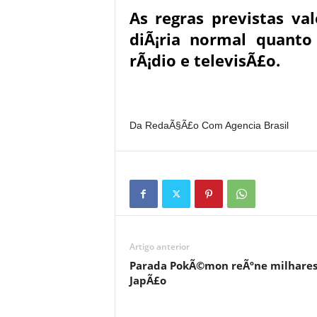
As regras previstas v
diÃ¡ria normal quanto
rÃ¡dio e televisÃ£o.
Da RedaÃ§Ã£o Com Agencia Brasil
Artigo anterior
Parada PokÃ©mon reÃºne milhares
JapÃ£o