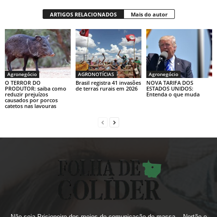
ARTIGOS RELACIONADOS
Mais do autor
Agronegócio
AGRONOTÍCIAS
Agronegócio
O TERROR DO
Brasil registra 41 invasões
NOVA TARIFA DOS
PRODUTOR: saiba como
de terras rurais em 2026
ESTADOS UNIDOS:
reduzir prejuízos
Entenda o que muda
causados por porcos
catetos nas lavouras
Não seja Prisioneiro dos meios de comunicação de massa... Nortão o