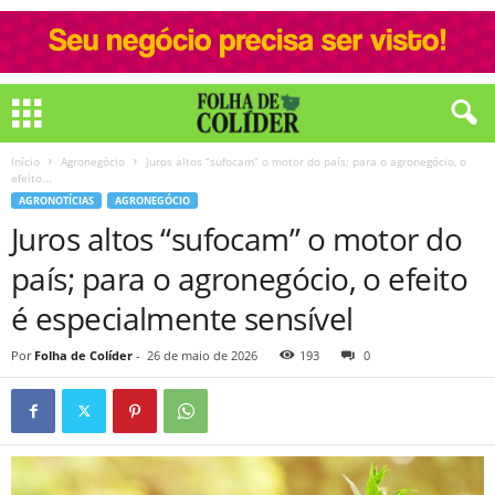
Início
Agronegócio
Juros altos “sufocam” o motor do país; para o agronegócio, o
efeito...
AGRONOTÍCIAS
AGRONEGÓCIO
Juros altos “sufocam” o motor do
país; para o agronegócio, o efeito
é especialmente sensível
Por
Folha de Colíder
-
26 de maio de 2026
193
0