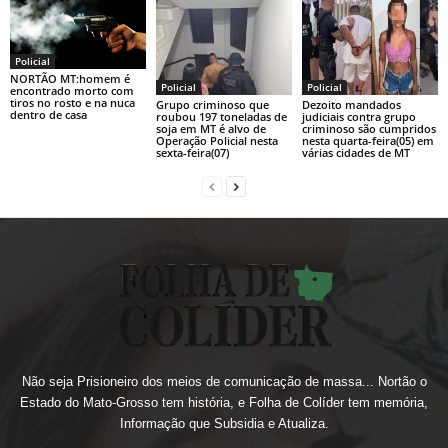
Policial
NORTÃO MT:homem é
Policial
Policial
encontrado morto com
tiros no rosto e na nuca
Grupo criminoso que
Dezoito mandados
dentro de casa
roubou 197 toneladas de
judiciais contra grupo
soja em MT é alvo de
criminoso são cumpridos
Operação Policial nesta
nesta quarta-feira(05) em
sexta-feira(07)
várias cidades de MT
Não seja Prisioneiro dos meios de comunicação de massa... Nortão o
Estado do Mato-Grosso tem história, e Folha de Colíder tem memória,
Informação que Subsidia e Atualiza.