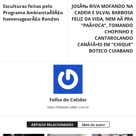
Esculturas feitas pelo
JOSÃ‰ RIVA MOFANDO NA
Programa AmbientaÃ§Ã£o
CADEIA E SILVAL BARBOSA
homenagearÃ£o Rondon
FELIZ DA VIDA, NEM AÃ PRA
“PAÃ‡OCA”, TOMANDO
CHOPINHO E
CANTAROLANDO
CANÃ‡Ã•ES EM “CHIQUE”
BOTECO CUIABANO
Folha de Colíder
https://folhadecolider.com.br
ARTIGOS RELACIONADOS
Mais do autor