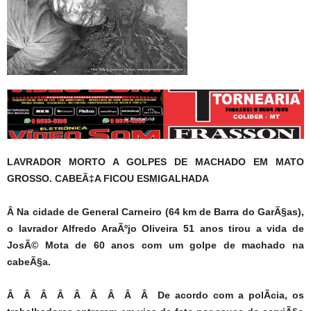
LAVRADOR MORTO A GOLPES DE MACHADO EM MATO
GROSSO. CABEÃ‡A FICOU ESMIGALHADA
Â Na cidade de General Carneiro (64 km de Barra do GarÃ§as),
o lavrador Alfredo AraÃºjo Oliveira 51 anos tirou a vida de
JosÃ© Mota de 60 anos com um golpe de machado na
cabeÃ§a.
Â Â Â Â Â Â Â Â Â De acordo com a polÃ­cia, os