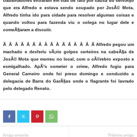
trabalhadores entraram em vias de fato por causa do serviÃ§o
que era Alfredo e estava sendo ocupado por JosÃ© Mota.
Alfredo tinha ido para cidade para resolver algumas coisas e
quando voltou para fazenda viu o colega no lugar dele e
comeÃ§aram a discutir.
Â Â Â Â Â Â Â Â Â Â Â Â Â Â Â Â Alfredo pegou um
machado e desferiu vÃ¡rio golpes certeiros na cabeÃ§a de
JosÃ© Mota que morreu no local, com o cÃ©rebro exposto e
esmigalhado. ApÃ³s cometer o crime, Alfredo fugiu para
General Carneiro onde foi preso domingo e conduzido a
delegacia de Barra do GarÃ§as onde o flagrante foi lavrado
pelo delegado Renato.
Artigo anterior
Próximo artigo