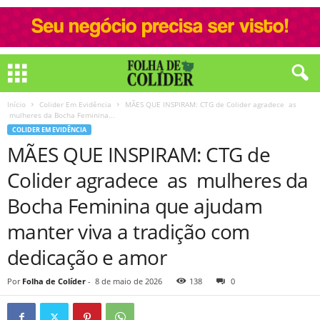
Início
Colider Em Evidência
MÃES QUE INSPIRAM: CTG de Colider agradece as
mulheres da Bocha Feminina...
COLIDER EM EVIDÊNCIA
MÃES QUE INSPIRAM: CTG de
Colider agradece as mulheres da
Bocha Feminina que ajudam
manter viva a tradição com
dedicação e amor
Por
Folha de Colíder
-
8 de maio de 2026
138
0