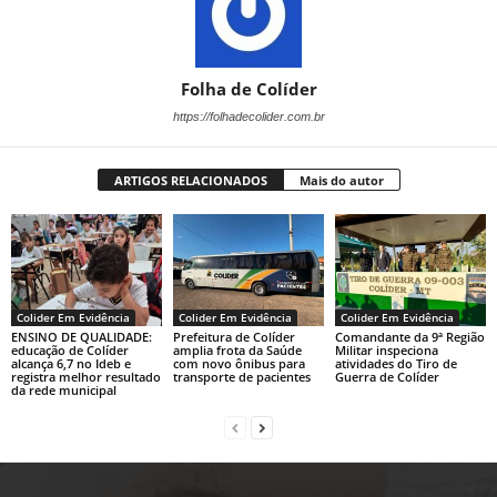
Folha de Colíder
https://folhadecolider.com.br
ARTIGOS RELACIONADOS
Mais do autor
Colider Em Evidência
Colider Em Evidência
Colider Em Evidência
ENSINO DE QUALIDADE:
Prefeitura de Colíder
Comandante da 9ª Região
educação de Colíder
amplia frota da Saúde
Militar inspeciona
alcança 6,7 no Ideb e
com novo ônibus para
atividades do Tiro de
registra melhor resultado
transporte de pacientes
Guerra de Colíder
da rede municipal