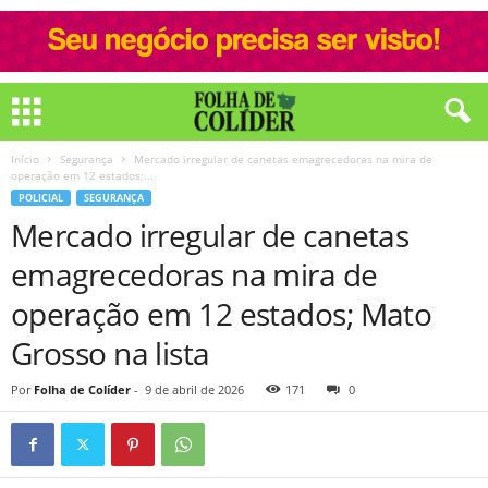
Início
Segurança
Mercado irregular de canetas emagrecedoras na mira de
operação em 12 estados;...
POLICIAL
SEGURANÇA
Mercado irregular de canetas
emagrecedoras na mira de
operação em 12 estados; Mato
Grosso na lista
Por
Folha de Colíder
-
9 de abril de 2026
171
0