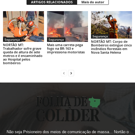
ARTIGOS RELACIONADOS
Mais do autor
Segurança
Segurança
Segurança
NORTÃO MT: Corpo de
NORTÃO MT:
Mais uma carreta pega
Bombeiros extingue cinco
Trabalhador sofre grave
fogo na BR-163 e
incêndios florestais em
queda de altura de sete
impressiona motoristas
Nova Santa Helena
metros e é encaminhado
ao Hospital pelos
bombeiros
Não seja Prisioneiro dos meios de comunicação de massa... Nortão o