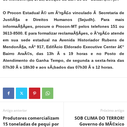
O Procon Estadual Ã© um Ã³rgÃ£o vinculado Ã Secretaria de
JustiÃ§a e Direitos Humanos (Sejudh). Para mais
informaÃ§Ãµes, procure o Procon-MT pelos telefones 151 ou
3613-8500. E para formalizar reclamaÃ§Ãµes, o Ã³rgÃ£o atende
em sua sede estadual na Avenida Historiador Rubens de
MendonÃ§a, nÂº 917, EdifÃ­cio Eldorado Executive Center â€“
Bairro AraÃ©s, das 13h Ã s 19 horas e no Posto de
Atendimento do Ganha Tempo, de segunda a sexta-feira das
07h30 Ã s 18h30 e aos sÃ¡bados das 07h30 Ã s 12 horas.
Artigo anterior
Próximo artigo
Produtores comercializam
SOB CLIMA DO TERROR!
15 toneladas de pequi por
Governo do MÃ©xico