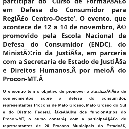
participar do ‘Curso de FormaÃ§Ã£o
em Defesa do Consumidor para
RegiÃ£o Centro-Oeste’. O evento, que
acontece de 12 a 14 de novembro, Ã©
promovido pela Escola Nacional de
Defesa do Consumidor (ENDC), do
MinistÃ©rio da JustiÃ§a, em parceria
com a Secretaria de Estado de JustiÃ§a
e Direitos Humanos,Â por meioÂ do
Procon-MT.Â
O encontro tem o objetivo de promover a atualizaÃ§Ã£o de
conhecimentos sobre a defesa do consumidor,
representantes Procons de Mato Grosso, Mato Grosso do Sul
e do Distrito Federal. â€œAlÃ©m dos funcionÃ¡rios do
Procon-MT, o curso contarÃ¡ com a participaÃ§Ã£o de
representantes de 20 Procons Municipais do Estadoâ€,