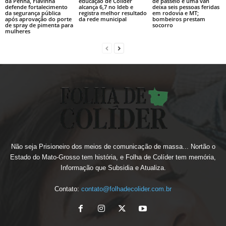
da Penha, Flavinha
educação de Colíder
de passeio e uma van
defende fortalecimento
alcança 6,7 no Ideb e
deixa seis pessoas feridas
da segurança pública
registra melhor resultado
em rodovia e MT;
após aprovação do porte
da rede municipal
bombeiros prestam
de spray de pimenta para
socorro
mulheres
Não seja Prisioneiro dos meios de comunicação de massa... Nortão o
Estado do Mato-Grosso tem história, e Folha de Colíder tem memória,
Informação que Subsidia e Atualiza.
Contato:
contato@folhadecolider.com.br