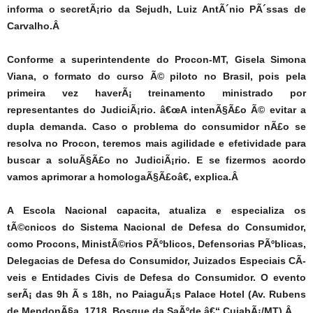
informa o secretÃ¡rio da Sejudh, Luiz AntÃ´nio PÃ´ssas de
Carvalho.Â
Conforme a superintendente do Procon-MT, Gisela Simona
Viana, o formato do curso Ã© piloto no Brasil, pois pela
primeira vez haverÃ¡ treinamento ministrado por
representantes do JudiciÃ¡rio. â€œA intenÃ§Ã£o Ã© evitar a
dupla demanda. Caso o problema do consumidor nÃ£o se
resolva no Procon, teremos mais agilidade e efetividade para
buscar a soluÃ§Ã£o no JudiciÃ¡rio. E se fizermos acordo
vamos aprimorar a homologaÃ§Ã£oâ€, explica.Â
A Escola Nacional capacita, atualiza e especializa os
tÃ©cnicos do Sistema Nacional de Defesa do Consumidor,
como Procons, MinistÃ©rios PÃºblicos, Defensorias PÃºblicas,
Delegacias de Defesa do Consumidor, Juizados Especiais CÃ­
veis e Entidades Civis de Defesa do Consumidor. O evento
serÃ¡ das 9h Ã s 18h, no PaiaguÃ¡s Palace Hotel (Av. Rubens
de MendonÃ§a, 1718, Bosque da SaÃºde â€“ CuiabÃ¡/MT).Â