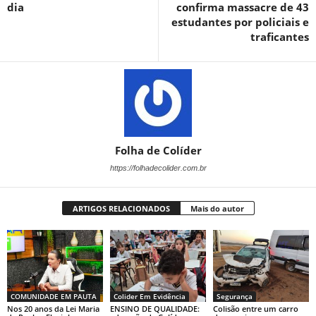
dia
confirma massacre de 43
estudantes por policiais e
traficantes
Folha de Colíder
https://folhadecolider.com.br
ARTIGOS RELACIONADOS
Mais do autor
COMUNIDADE EM PAUTA
Colider Em Evidência
Segurança
Nos 20 anos da Lei Maria
ENSINO DE QUALIDADE:
Colisão entre um carro