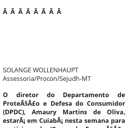
Â Â Â Â Â Â Â Â
SOLANGE WOLLENHAUPT
Assessoria/Procon/Sejudh-MT
O diretor do Departamento de
ProteÃ§Ã£o e Defesa do Consumidor
(DPDC), Amaury Martins de Oliva,
estarÃ¡ em CuiabÃ¡ nesta semana para