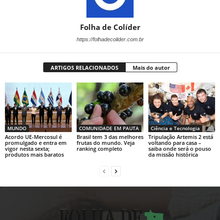
Folha de Colíder
https://folhadecolider.com.br
ARTIGOS RELACIONADOS
Mais do autor
MUNDO
COMUNIDADE EM PAUTA
Ciência e Tecnologia
Acordo UE-Mercosul é
Brasil tem 3 das melhores
Tripulação Artemis 2 está
promulgado e entra em
frutas do mundo. Veja
voltando para casa –
vigor nesta sexta;
ranking completo
saiba onde será o pouso
produtos mais baratos
da missão histórica