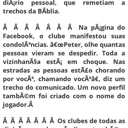
diÃ¡rio pessoal, que remetiam a
trechos da BÃ­blia.
Â Â Â Â Â Â Â Na pÃ¡gina do
Facebook, o clube manifestou suas
condolÃªncias. â€œPeter, olhe quantas
pessoas vieram se despedir. Toda a
vizinhanÃ§a estÃ¡ em choque. Nas
estradas as pessoas estÃ£o chorando
por vocÃª, chamando vocÃªâ€, diz um
trecho do comunicado. Um novo perfil
tambÃ©m foi criado com o nome do
jogador.Â
Â Â Â Â Â Â Â Os clubes de todas as