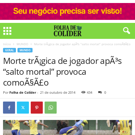
Início
MUNDO
Morte trÃ¡gica de jogador apÃ³s “salto mortal” provoca comoÃ§Ã£o
GERAL
MUNDO
Morte trÃ¡gica de jogador apÃ³s
“salto mortal” provoca
comoÃ§Ã£o
Por
Folha de Colíder
-
21 de outubro de 2014
434
0