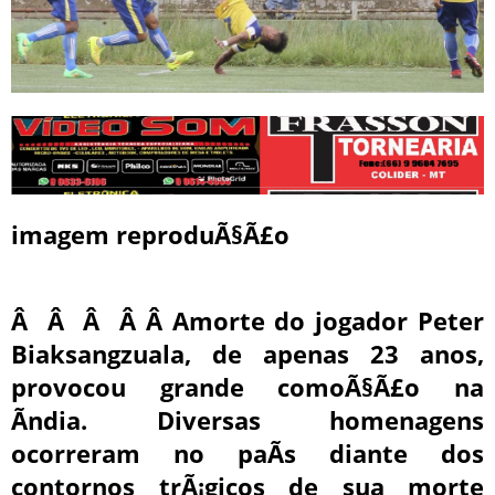
imagem reproduÃ§Ã£o
Â Â Â Â Â A
morte do jogador Peter
Biaksangzuala
, de apenas 23 anos,
provocou grande comoÃ§Ã£o na
Ãndia. Diversas homenagens
ocorreram no paÃ­s diante dos
contornos trÃ¡gicos de sua morte