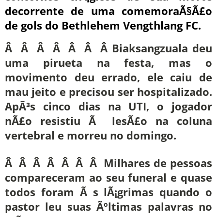
decorrente de uma comemoraÃ§Ã£o
de gols do Bethlehem Vengthlang FC.
Â Â Â Â Â Â Â Biaksangzuala deu
uma pirueta na festa, mas o
movimento deu errado, ele caiu de
mau jeito e precisou ser hospitalizado.
ApÃ³s cinco dias na UTI, o jogador
nÃ£o resistiu Ã lesÃ£o na coluna
vertebral e morreu no domingo.
Â Â Â Â Â Â Â Milhares de pessoas
compareceram ao seu funeral e quase
todos foram Ã s lÃ¡grimas quando o
pastor leu suas Ãºltimas palavras no