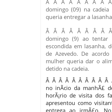
Â Â Â Â Â Â Â Â Â Â
domingo (09) na cadeia
queria entregar a lasanha
Â Â Â Â Â Â Â Â Â Jo
domingo (9) ao tentar
escondida em lasanha, de
de Azevedo. De acordo 
mulher queria dar o ali
detido na cadeia.
Â Â Â Â Â Â Â Â Â Â Â 
no inÃ­cio da manhÃ£ 
horÃ¡rio de visita dos f
apresentou como visitan
entrega ao irmÃ£o. No