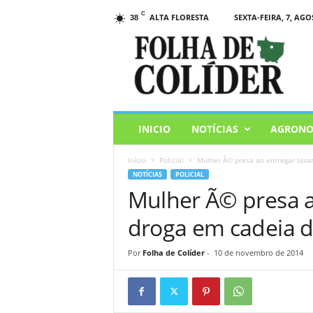
C
ALTA FLORESTA
SEXTA-FEIRA, 7, AGO
38
F
o
l
h
a
d
e
INICIO
NOTÍCIAS
AGRONO
C
o
Início
Policial
Mulher Ã© presa ao entregar lasa
l
NOTÍCIAS
POLICIAL
i
Mulher Ã© presa a
d
e
droga em cadeia d
r
Por
Folha de Colíder
-
10 de novembro de 2014