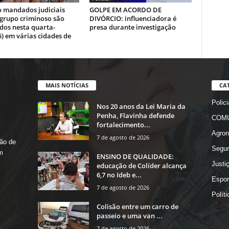
o mandados judiciais
GOLPE EM ACORDO DE
 grupo criminoso são
DIVÓRCIO: influenciadora é
dos nesta quarta-
presa durante investigação
5) em várias cidades de
MAIS NOTÍCIAS
CA
Polici
Nos 20 anos da Lei Maria da
Penha, Flavinha defende
COMU
fortalecimento...
Agron
7 de agosto de 2026
ão de
Segur
m
ENSINO DE QUALIDADE:
Justi
educação de Colíder alcança
6,7 no Ideb e...
Espor
7 de agosto de 2026
Políti
Colisão entre um carro de
passeio e uma van ...
7 de agosto de 2026