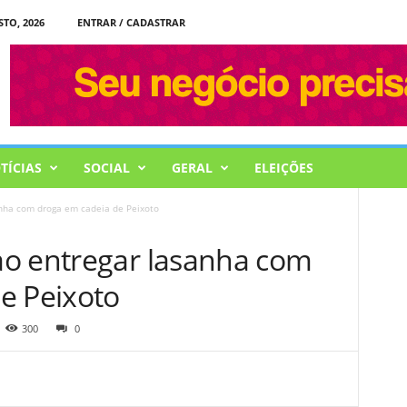
STO, 2026
ENTRAR / CADASTRAR
TÍCIAS
SOCIAL
GERAL
ELEIÇÕES
nha com droga em cadeia de Peixoto
o entregar lasanha com
e Peixoto
300
0