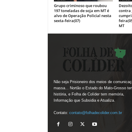
Grupo criminoso que roubou
Dezoit
197 toneladas de soja em MT é
contra
alvo de Operação Policial nesta
cumpri
sexta-feira(07)
feira(0
MT
Não seja Prisioneiro dos meios de comunicaç
massa... Nortão o Estado do Mato-Grosso te
história, e Folha de Colíder tem memória,
Informação que Subsidia e Atualiza.
Contato:
contato@folhadecolider.com.br