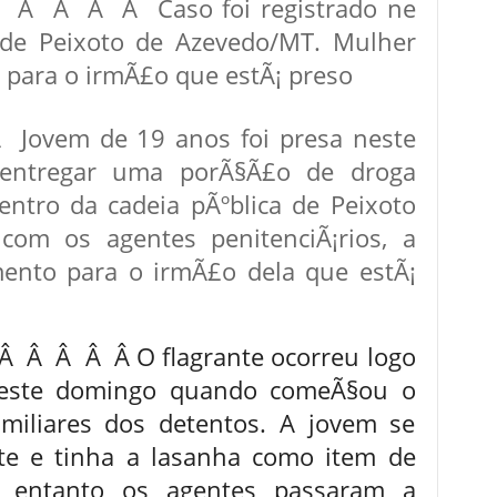
 Â Â Â Caso foi registrado ne
 de Peixoto de Azevedo/MT. Mulher
 para o irmÃ£o que estÃ¡ preso
vem de 19 anos foi presa neste
 entregar uma porÃ§Ã£o de droga
ntro da cadeia pÃºblica de Peixoto
com os agentes penitenciÃ¡rios, a
mento para o irmÃ£o dela que estÃ¡
Â Â Â Â O flagrante ocorreu logo
deste domingo quando comeÃ§ou o
amiliares dos detentos. A jovem se
te e tinha a lasanha como item de
 entanto os agentes passaram a