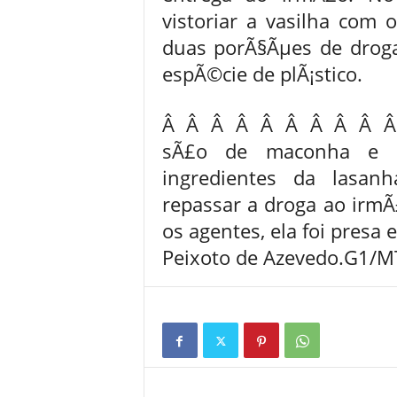
vistoriar a vasilha com
duas porÃ§Ãµes de dro
espÃ©cie de plÃ¡stico.
Â Â Â Â Â Â Â Â Â Â S
sÃ£o de maconha e e
ingredientes da lasan
repassar a droga ao irm
os agentes, ela foi presa 
Peixoto de Azevedo.G1/M