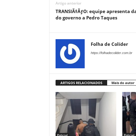
Artigo anterior
TRANSIÃ‡ÃƒO: equipe apresenta d
do governo a Pedro Taques
Folha de Colíder
https://folhadecolider.com.br
ARTIGOS RELACIONADOS
Mais do autor
Policial
Policial