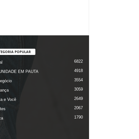
TEGORIA POPULAR
6822
al
4918
NIDADE EM PAUTA
3554
egócio
3059
ança
2649
ça e Você
2067
tes
1790
ca